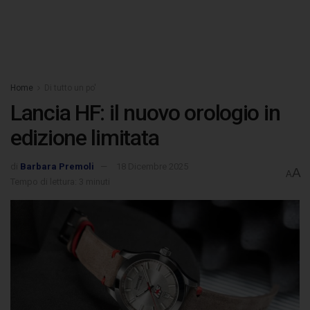
Home
Di tutto un po'
Lancia HF: il nuovo orologio in
edizione limitata
di
Barbara Premoli
18 Dicembre 2025
A
A
Tempo di lettura: 3 minuti