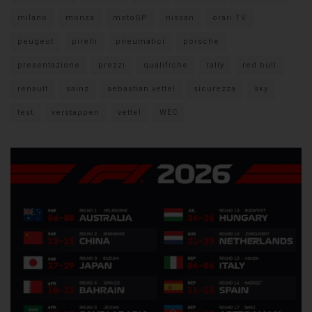
milano
monza
motoGP
nissan
orari TV
peugeot
pirelli
pneumatici
porsche
presentazione
prezzi
qualifiche
rally
red bull
renault
sainz
sebastian vettel
sicurezza
sky
test
verstappen
vettel
WEC