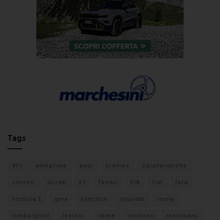
Tags
#F1
anteprima
audi
brembo
caratteristiche
citroen
ducati
F1
ferrari
FIA
fiat
ford
formula E
gara
hamilton
hyundai
imola
lamborghini
leclerc
libere
mclaren
mercedes