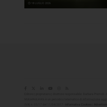
18 LUGLIO 2026
Editore | proprietario | direttore responsabile: Barbara Premoli -
MotoriNoLimits è un periodico telematico di informazione aggio
(VA) n. 03/17 del 11/04/2017 -
Informativa Cookies
|
Advertisi