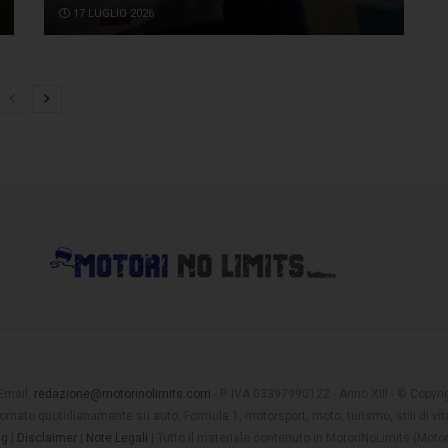
17 LUGLIO 2026
 Email:
redazione@motorinolimits.com
- P. IVA 03397990122 - Anno XIII - © Copyrigh
rnato quotidianamente su auto, Formula 1, motorsport, moto, turismo, stili di vita
ng
|
Disclaimer
|
Note Legali
| Tutto il materiale contenuto in MotoriNoLimits (Mot