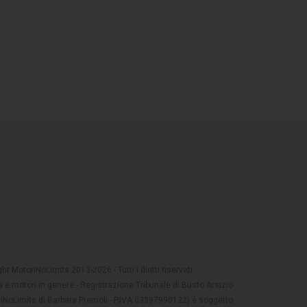
t MotoriNoLimits 2013-2026 - Tutti i diritti riservati
 e motori in genere - Registrazione Tribunale di Busto Arsizio
oriNoLimits di Barbara Premoli - P.IVA 03397990122) è soggetto