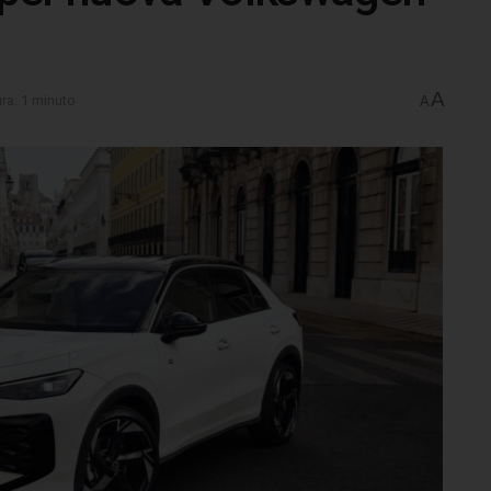
A
ura: 1 minuto
A