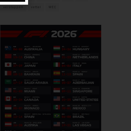
verstappen
vettel
WEC