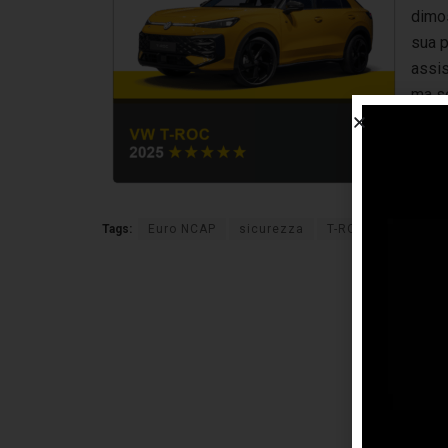
dimos
sua p
assis
ma so
ulter
indiv
Tags:
Euro NCAP
sicurezza
T-ROC
volkswa