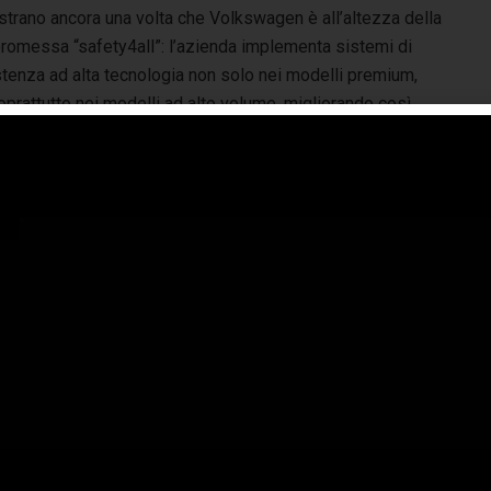
trano ancora una volta che Volkswagen è all’altezza della
romessa “safety4all”: l’azienda implementa sistemi di
tenza ad alta tecnologia non solo nei modelli premium,
prattutto nei modelli ad alto volume, migliorando così
iormente il comfort e la sicurezza della mobilità
iduale.
gen