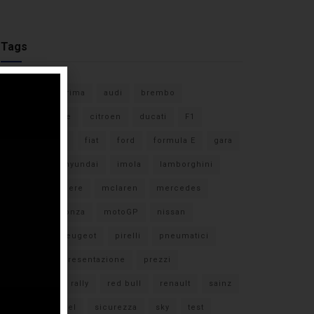
Tags
#F1
anteprima
audi
brembo
caratteristiche
citroen
ducati
F1
ferrari
FIA
fiat
ford
formula E
gara
hamilton
hyundai
imola
lamborghini
leclerc
libere
mclaren
mercedes
milano
monza
motoGP
nissan
orari TV
peugeot
pirelli
pneumatici
porsche
presentazione
prezzi
qualifiche
rally
red bull
renault
sainz
sebastian vettel
sicurezza
sky
test