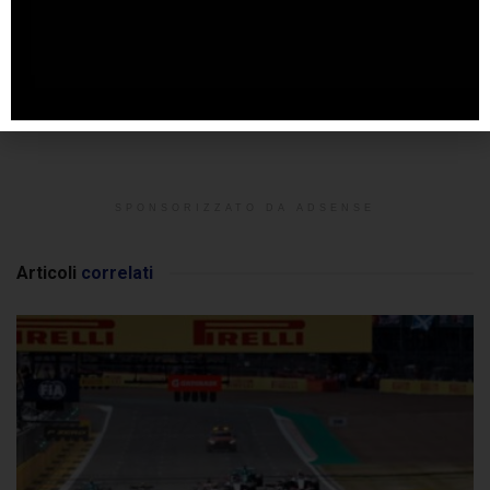
SPONSORIZZATO DA ADSENSE
Articoli
correlati