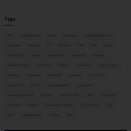
Tags
#F1
anteprima
audi
brembo
caratteristiche
citroen
ducati
F1
ferrari
FIA
fiat
ford
formula E
gara
hamilton
hyundai
imola
lamborghini
leclerc
libere
mclaren
mercedes
milano
monza
motoGP
nissan
orari TV
peugeot
pirelli
pneumatici
porsche
presentazione
prezzi
qualifiche
rally
red bull
renault
sainz
sebastian vettel
sicurezza
sky
test
verstappen
vettel
WEC