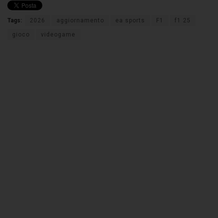
Tags:
2026
aggiornamento
ea sports
F1
f1 25
gioco
videogame