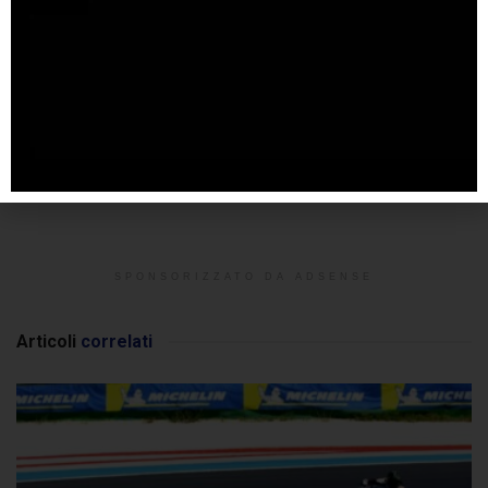
SPONSORIZZATO DA ADSENSE
Articoli
correlati