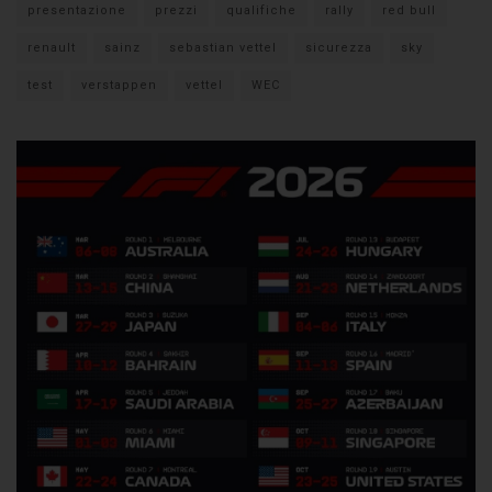
presentazione
prezzi
qualifiche
rally
red bull
renault
sainz
sebastian vettel
sicurezza
sky
test
verstappen
vettel
WEC