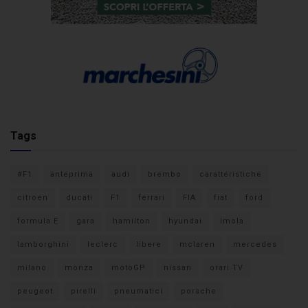
Tags
#F1
anteprima
audi
brembo
caratteristiche
citroen
ducati
F1
ferrari
FIA
fiat
ford
formula E
gara
hamilton
hyundai
imola
lamborghini
leclerc
libere
mclaren
mercedes
milano
monza
motoGP
nissan
orari TV
peugeot
pirelli
pneumatici
porsche