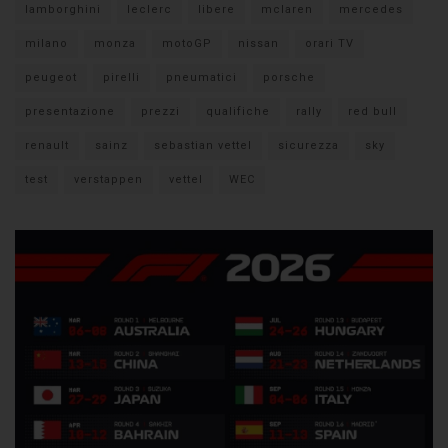
lamborghini
leclerc
libere
mclaren
mercedes
milano
monza
motoGP
nissan
orari TV
peugeot
pirelli
pneumatici
porsche
presentazione
prezzi
qualifiche
rally
red bull
renault
sainz
sebastian vettel
sicurezza
sky
test
verstappen
vettel
WEC