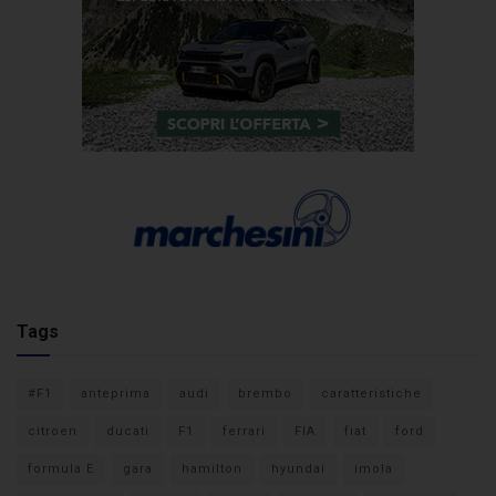
Tags
#F1
anteprima
audi
brembo
caratteristiche
citroen
ducati
F1
ferrari
FIA
fiat
ford
formula E
gara
hamilton
hyundai
imola