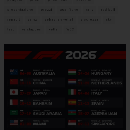
presentazione
prezzi
qualifiche
rally
red bull
renault
sainz
sebastian vettel
sicurezza
sky
test
verstappen
vettel
WEC