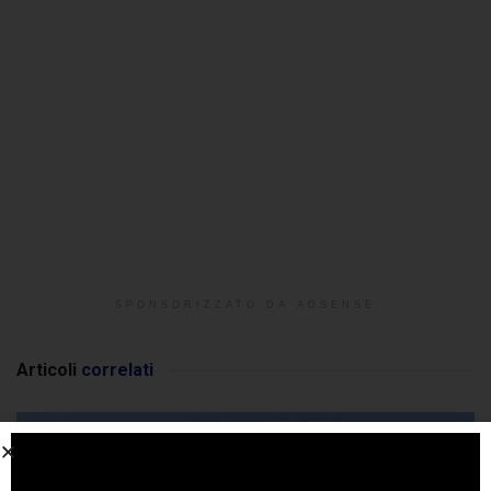
SPONSORIZZATO DA ADSENSE
Articoli
correlati