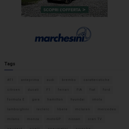
Tags
#F1
anteprima
audi
brembo
caratteristiche
citroen
ducati
F1
ferrari
FIA
fiat
ford
formula E
gara
hamilton
hyundai
imola
lamborghini
leclerc
libere
mclaren
mercedes
milano
monza
motoGP
nissan
orari TV
peugeot
pirelli
pneumatici
porsche