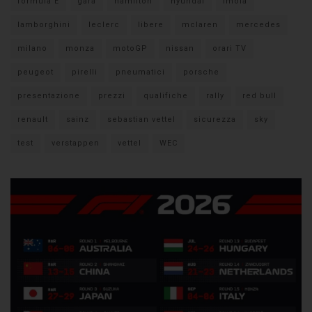
formula E
gara
hamilton
hyundai
imola
lamborghini
leclerc
libere
mclaren
mercedes
milano
monza
motoGP
nissan
orari TV
peugeot
pirelli
pneumatici
porsche
presentazione
prezzi
qualifiche
rally
red bull
renault
sainz
sebastian vettel
sicurezza
sky
test
verstappen
vettel
WEC