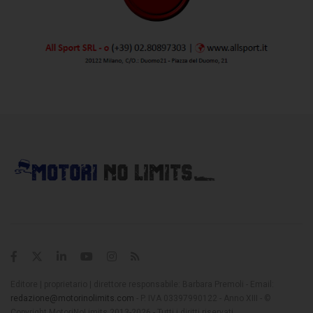
Editore | proprietario | direttore responsabile: Barbara Premoli - Email:
redazione@motorinolimits.com
- P. IVA 03397990122 - Anno XIII - ©
Copyright MotoriNoLimits 2013-2026 - Tutti i diritti riservati