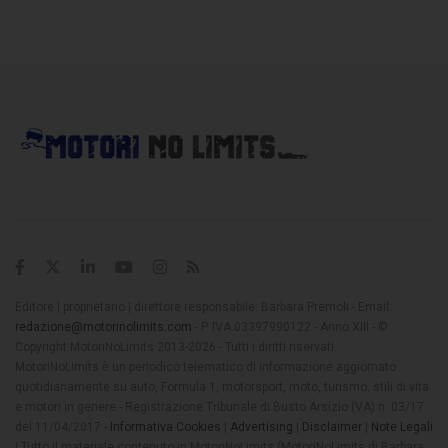
Editore | proprietario | direttore responsabile: Barbara Premoli - Email:
redazione@motorinolimits.com
- P. IVA 03397990122 - Anno XIII - ©
Copyright MotoriNoLimits 2013-2026 - Tutti i diritti riservati
MotoriNoLimits è un periodico telematico di informazione aggiornato
quotidianamente su auto, Formula 1, motorsport, moto, turismo, stili di vita
e motori in genere - Registrazione Tribunale di Busto Arsizio (VA) n. 03/17
del 11/04/2017 -
Informativa Cookies
|
Advertising
|
Disclaimer
|
Note Legali
| Tutto il materiale contenuto in MotoriNoLimits (MotoriNoLimits di Barbara