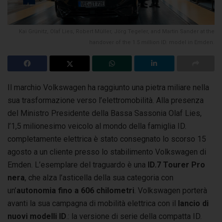
Kai Grünitz, Olaf Lies, Robert Müller, Jörg Tegeler, and Martin Sander at the
handover of the 1.5 million ID. model in Emden.
Il marchio Volkswagen ha raggiunto una pietra miliare nella
sua trasformazione verso l’elettromobilità. Alla presenza
del Ministro Presidente
della Bassa Sassonia Olaf Lies,
l’1,5 milionesimo veicolo al mondo della famiglia ID.
completamente elettrica è stato consegnato lo scorso 15
agosto a un cliente presso lo stabilimento Volkswagen di
Emden. L’esemplare del traguardo è una
ID.7 Tourer Pro
nera
, che alza l’asticella della sua categoria con
un’
autonomia fino a 606 chilometri
. Volkswagen porterà
avanti la sua campagna di mobilità elettrica con il
lancio di
nuovi modelli ID
.: la versione di serie della compatta ID.