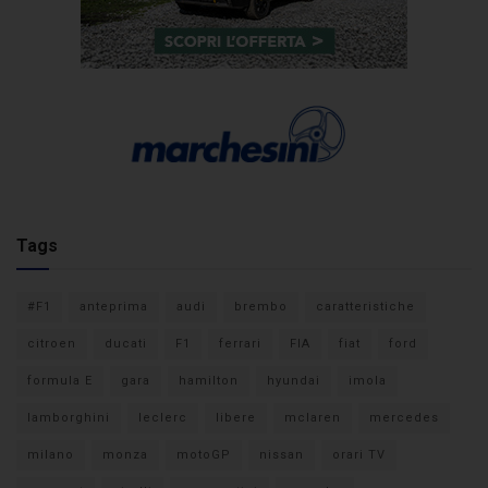
Tags
#F1
anteprima
audi
brembo
caratteristiche
citroen
ducati
F1
ferrari
FIA
fiat
ford
formula E
gara
hamilton
hyundai
imola
lamborghini
leclerc
libere
mclaren
mercedes
milano
monza
motoGP
nissan
orari TV