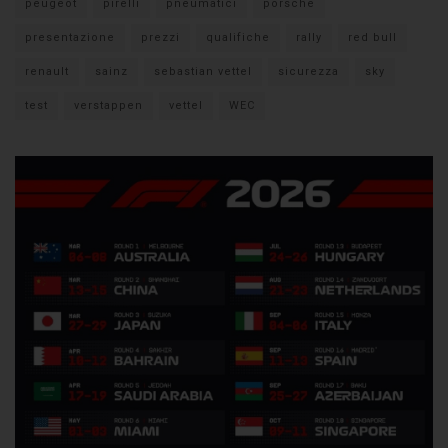
peugeot
pirelli
pneumatici
porsche
presentazione
prezzi
qualifiche
rally
red bull
renault
sainz
sebastian vettel
sicurezza
sky
test
verstappen
vettel
WEC