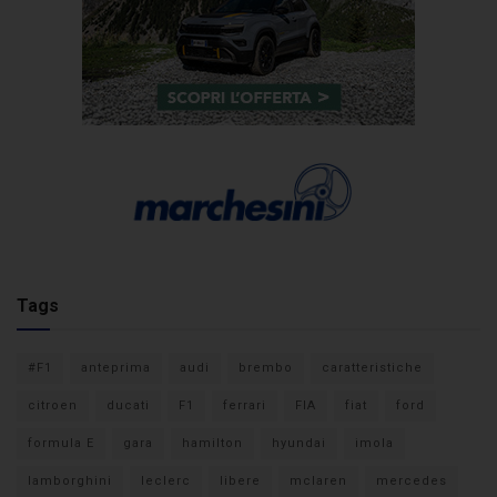
Tags
#F1
anteprima
audi
brembo
caratteristiche
citroen
ducati
F1
ferrari
FIA
fiat
ford
formula E
gara
hamilton
hyundai
imola
lamborghini
leclerc
libere
mclaren
mercedes