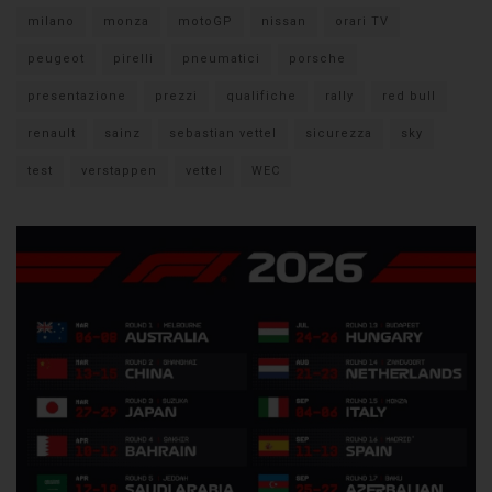
milano
monza
motoGP
nissan
orari TV
peugeot
pirelli
pneumatici
porsche
presentazione
prezzi
qualifiche
rally
red bull
renault
sainz
sebastian vettel
sicurezza
sky
test
verstappen
vettel
WEC