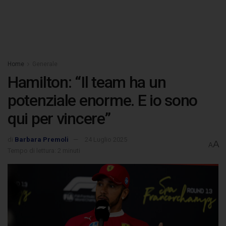
Home
Generale
Hamilton: “Il team ha un
potenziale enorme. E io sono
qui per vincere”
di
Barbara Premoli
24 Luglio 2025
A
A
Tempo di lettura: 2 minuti