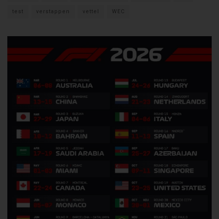
test
verstappen
vettel
WEC