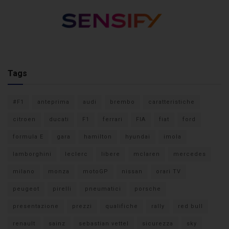
Tags
#F1
anteprima
audi
brembo
caratteristiche
citroen
ducati
F1
ferrari
FIA
fiat
ford
formula E
gara
hamilton
hyundai
imola
lamborghini
leclerc
libere
mclaren
mercedes
milano
monza
motoGP
nissan
orari TV
peugeot
pirelli
pneumatici
porsche
presentazione
prezzi
qualifiche
rally
red bull
renault
sainz
sebastian vettel
sicurezza
sky