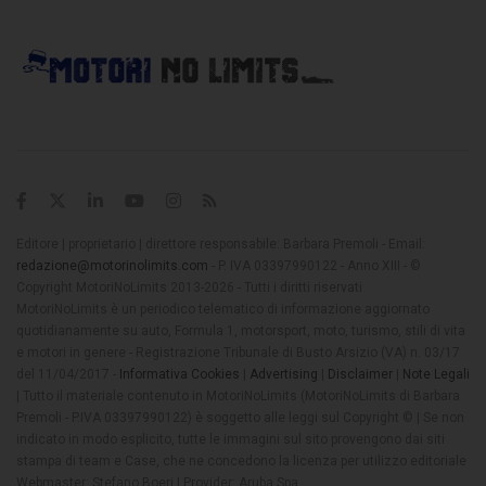
Editore | proprietario | direttore responsabile: Barbara Premoli - Email:
redazione@motorinolimits.com
- P. IVA 03397990122 - Anno XIII - ©
Copyright MotoriNoLimits 2013-2026 - Tutti i diritti riservati
MotoriNoLimits è un periodico telematico di informazione aggiornato
quotidianamente su auto, Formula 1, motorsport, moto, turismo, stili di vita
e motori in genere - Registrazione Tribunale di Busto Arsizio (VA) n. 03/17
del 11/04/2017 -
Informativa Cookies
|
Advertising
|
Disclaimer
|
Note Legali
| Tutto il materiale contenuto in MotoriNoLimits (MotoriNoLimits di Barbara
Premoli - P.IVA 03397990122) è soggetto alle leggi sul Copyright © | Se non
indicato in modo esplicito, tutte le immagini sul sito provengono dai siti
stampa di team e Case, che ne concedono la licenza per utilizzo editoriale
Webmaster: Stefano Boeri | Provider: Aruba Spa