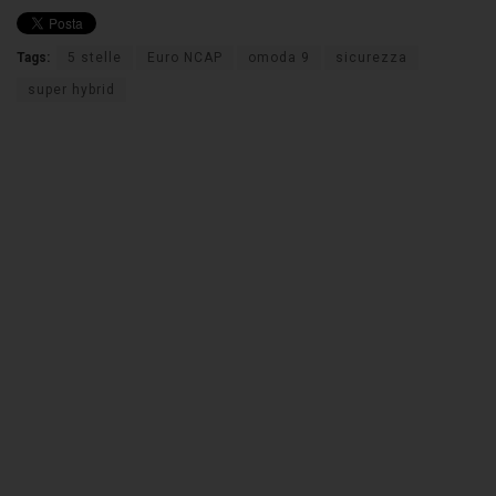
Tags:
5 stelle
Euro NCAP
omoda 9
sicurezza
super hybrid