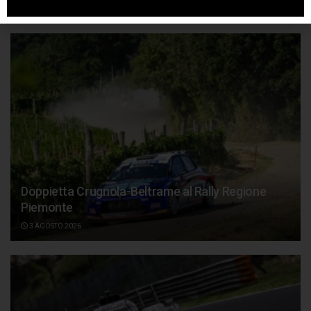
Articoli
correlati
Doppietta Crugnola-Beltrame al Rally Regione
Piemonte
3 AGOSTO 2026