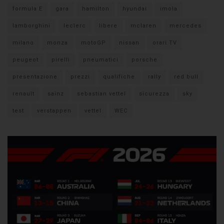
formula E
gara
hamilton
hyundai
imola
lamborghini
leclerc
libere
mclaren
mercedes
milano
monza
motoGP
nissan
orari TV
peugeot
pirelli
pneumatici
porsche
presentazione
prezzi
qualifiche
rally
red bull
renault
sainz
sebastian vettel
sicurezza
sky
test
verstappen
vettel
WEC