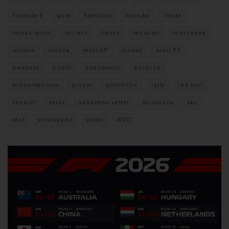
formula E
gara
hamilton
hyundai
imola
lamborghini
leclerc
libere
mclaren
mercedes
milano
monza
motoGP
nissan
orari TV
peugeot
pirelli
pneumatici
porsche
presentazione
prezzi
qualifiche
rally
red bull
renault
sainz
sebastian vettel
sicurezza
sky
test
verstappen
vettel
WEC