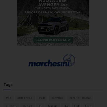
Tags
#F1
anteprima
audi
brembo
caratteristiche
citroen
ducati
F1
ferrari
FIA
fiat
ford