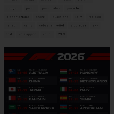
peugeot
pirelli
pneumatici
porsche
presentazione
prezzi
qualifiche
rally
red bull
renault
sainz
sebastian vettel
sicurezza
sky
test
verstappen
vettel
WEC