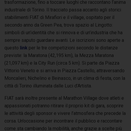
trasformazione, fino a toccare luoghi che raccontano l’anima
industriale di Torino. Il tracciato passa accanto agli storici
stabilimenti FIAT di Mirafiori e il village, ospitato per il
secondo anno da Green Pea, trova spazio al Lingotto:
simboli di un’identità che si rinnova e di un’industria che ha
sempre saputo guardare avanti. Le iscrizioni sono aperte a
questo
link
per le tre competizioni secondo le distanze
previste: la Maratona (42,195 km), la Mezza Maratona
(21,097 km) e la City Run (circa 5 km). Si parte da Piazza
Vittorio Veneto e si arriva in Piazza Castello, attraversando
Moncalieri, Nichelino e Beinasco, in un clima di festa, con la
città di Torino illuminata dalle Luci d’Artista.
FIAT sarà inoltre presente al Marathon Village dove atleti e
appassionati potranno ritirare il proprio kit di gara, scoprire
le attività degli sponsor e vivere l’atmosfera che precede la
corsa. Un’occasione per incontrare il pubblico e raccontare
come sta cambiando la mobilità, anche grazie a scelte più