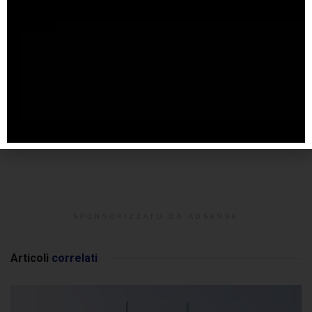
SPONSORIZZATO DA ADSENSE
Articoli
correlati