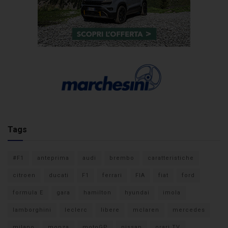
Tags
#F1
anteprima
audi
brembo
caratteristiche
citroen
ducati
F1
ferrari
FIA
fiat
ford
formula E
gara
hamilton
hyundai
imola
lamborghini
leclerc
libere
mclaren
mercedes
milano
monza
motoGP
nissan
orari TV