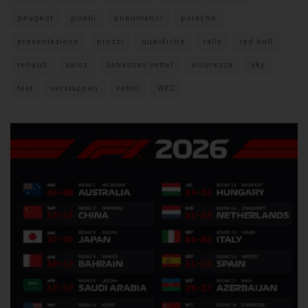
peugeot
pirelli
pneumatici
porsche
presentazione
prezzi
qualifiche
rally
red bull
renault
sainz
sebastian vettel
sicurezza
sky
test
verstappen
vettel
WEC