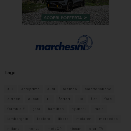
Tags
#F1
anteprima
audi
brembo
caratteristiche
citroen
ducati
F1
ferrari
FIA
fiat
ford
formula E
gara
hamilton
hyundai
imola
lamborghini
leclerc
libere
mclaren
mercedes
milano
monza
motoGP
nissan
orari TV