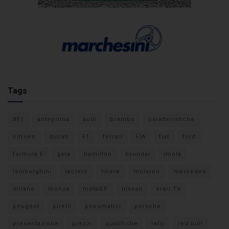
Tags
#F1
anteprima
audi
brembo
caratteristiche
citroen
ducati
F1
ferrari
FIA
fiat
ford
formula E
gara
hamilton
hyundai
imola
lamborghini
leclerc
libere
mclaren
mercedes
milano
monza
motoGP
nissan
orari TV
peugeot
pirelli
pneumatici
porsche
presentazione
prezzi
qualifiche
rally
red bull