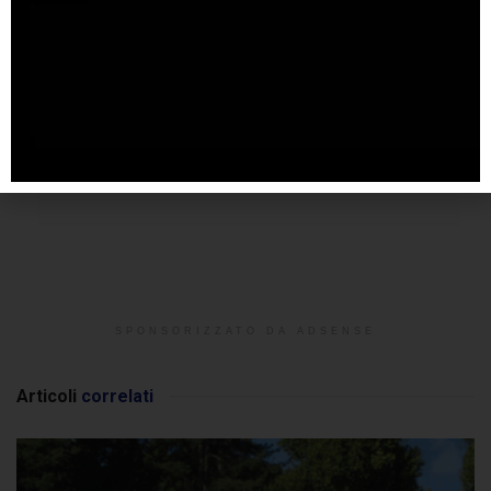
SPONSORIZZATO DA ADSENSE
Articoli
correlati