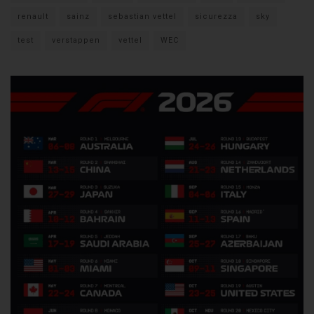
renault
sainz
sebastian vettel
sicurezza
sky
test
verstappen
vettel
WEC