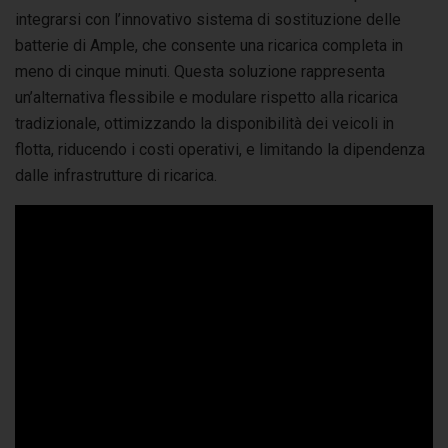
integrarsi con l’innovativo sistema di sostituzione delle
batterie di Ample, che consente una ricarica completa in
meno di cinque minuti. Questa soluzione rappresenta
un’alternativa flessibile e modulare rispetto alla ricarica
tradizionale, ottimizzando la disponibilità dei veicoli in
flotta, riducendo i costi operativi, e limitando la dipendenza
dalle infrastrutture di ricarica.