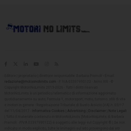
Editore | proprietario | direttore responsabile: Barbara Premoli - Email:
redazione@motorinolimits.com
- P. IVA 03397990122 - Anno XIII - ©
Copyright MotoriNoLimits 2013-2026 - Tutti i diritti riservati
MotoriNoLimits è un periodico telematico di informazione aggiornato
quotidianamente su auto, Formula 1, motorsport, moto, turismo, stili di vita
e motori in genere - Registrazione Tribunale di Busto Arsizio (VA) n. 03/17
del 11/04/2017 -
Informativa Cookies
|
Advertising
|
Disclaimer
|
Note Legali
| Tutto il materiale contenuto in MotoriNoLimits (MotoriNoLimits di Barbara
Premoli - P.IVA 03397990122) è soggetto alle leggi sul Copyright © | Se non
indicato in modo esplicito, tutte le immagini sul sito provengono dai siti