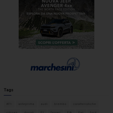
Tags
#F1
anteprima
audi
brembo
caratteristiche
citroen
ducati
F1
ferrari
FIA
fiat
ford