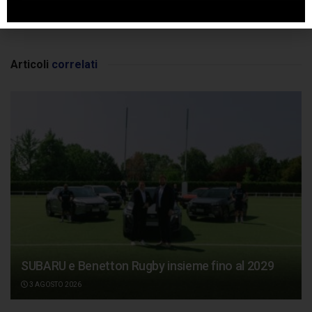
SPONSORIZZATO DA ADSENSE
Articoli
correlati
SUBARU e Benetton Rugby insieme fino al 2029
3 AGOSTO 2026