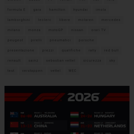
formula E
gara
hamilton
hyundai
imola
lamborghini
leclerc
libere
mclaren
mercedes
milano
monza
motoGP
nissan
orari TV
peugeot
pirelli
pneumatici
porsche
presentazione
prezzi
qualifiche
rally
red bull
renault
sainz
sebastian vettel
sicurezza
sky
test
verstappen
vettel
WEC