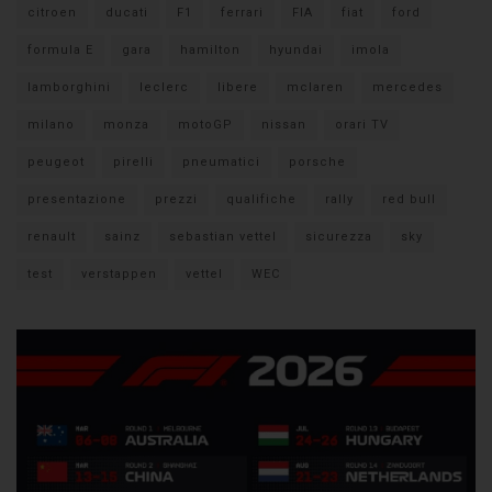
citroen
ducati
F1
ferrari
FIA
fiat
ford
formula E
gara
hamilton
hyundai
imola
lamborghini
leclerc
libere
mclaren
mercedes
milano
monza
motoGP
nissan
orari TV
peugeot
pirelli
pneumatici
porsche
presentazione
prezzi
qualifiche
rally
red bull
renault
sainz
sebastian vettel
sicurezza
sky
test
verstappen
vettel
WEC