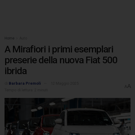
Home
Auto
A Mirafiori i primi esemplari
preserie della nuova Fiat 500
ibrida
di
Barbara Premoli
12 Maggio 2025
A
A
Tempo di lettura: 2 minuti