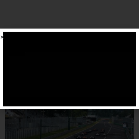
SPONSORIZZATO DA ADSENSE
Articoli
correlati