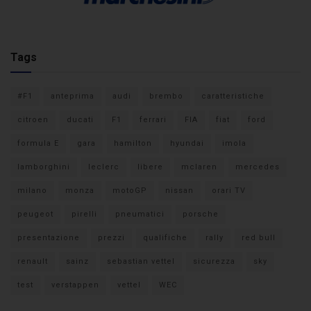
Tags
#F1
anteprima
audi
brembo
caratteristiche
citroen
ducati
F1
ferrari
FIA
fiat
ford
formula E
gara
hamilton
hyundai
imola
lamborghini
leclerc
libere
mclaren
mercedes
milano
monza
motoGP
nissan
orari TV
peugeot
pirelli
pneumatici
porsche
presentazione
prezzi
qualifiche
rally
red bull
renault
sainz
sebastian vettel
sicurezza
sky
test
verstappen
vettel
WEC