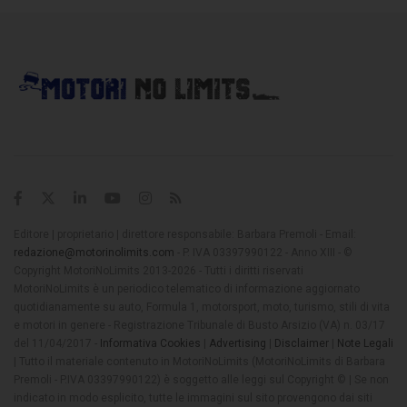
Editore | proprietario | direttore responsabile: Barbara Premoli - Email:
redazione@motorinolimits.com
- P. IVA 03397990122 - Anno XIII - ©
Copyright MotoriNoLimits 2013-2026 - Tutti i diritti riservati
MotoriNoLimits è un periodico telematico di informazione aggiornato
quotidianamente su auto, Formula 1, motorsport, moto, turismo, stili di vita
e motori in genere - Registrazione Tribunale di Busto Arsizio (VA) n. 03/17
del 11/04/2017 -
Informativa Cookies
|
Advertising
|
Disclaimer
|
Note Legali
| Tutto il materiale contenuto in MotoriNoLimits (MotoriNoLimits di Barbara
Premoli - P.IVA 03397990122) è soggetto alle leggi sul Copyright © | Se non
indicato in modo esplicito, tutte le immagini sul sito provengono dai siti