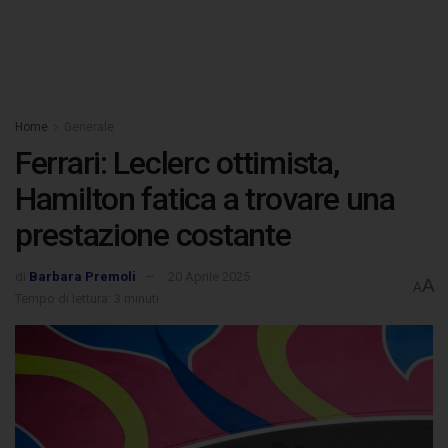
Home
Generale
Ferrari: Leclerc ottimista,
Hamilton fatica a trovare una
prestazione costante
di
Barbara Premoli
20 Aprile 2025
A
A
Tempo di lettura: 3 minuti