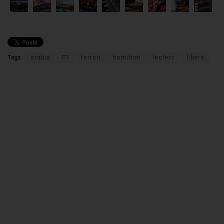
Tags:
arabia
F1
ferrari
hamilton
leclerc
libere