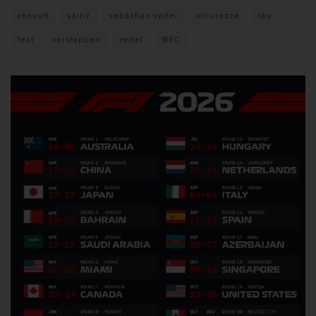
renault
sainz
sebastian vettel
sicurezza
sky
test
verstappen
vettel
WEC