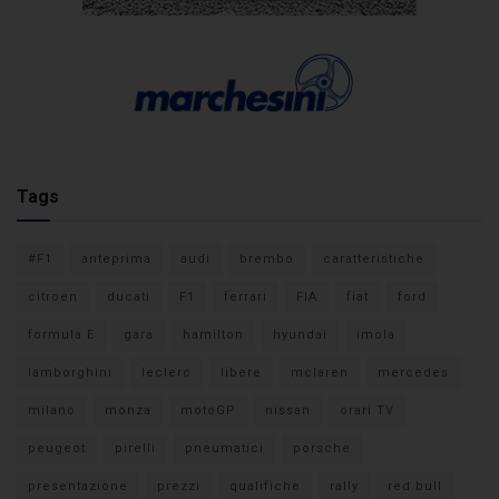
Tags
#F1
anteprima
audi
brembo
caratteristiche
citroen
ducati
F1
ferrari
FIA
fiat
ford
formula E
gara
hamilton
hyundai
imola
lamborghini
leclerc
libere
mclaren
mercedes
milano
monza
motoGP
nissan
orari TV
peugeot
pirelli
pneumatici
porsche
presentazione
prezzi
qualifiche
rally
red bull