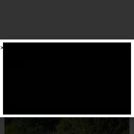
SPONSORIZZATO DA ADSENSE
Articoli
correlati