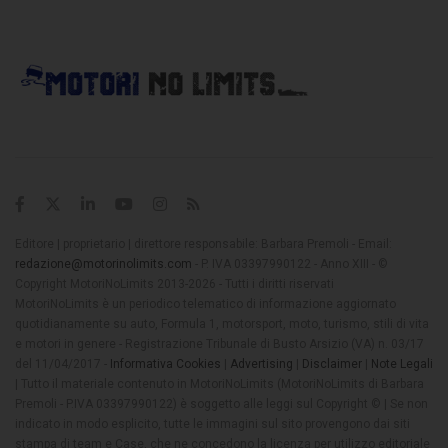
Editore | proprietario | direttore responsabile: Barbara Premoli - Email:
redazione@motorinolimits.com
- P. IVA 03397990122 - Anno XIII - ©
Copyright MotoriNoLimits 2013-2026 - Tutti i diritti riservati
MotoriNoLimits è un periodico telematico di informazione aggiornato
quotidianamente su auto, Formula 1, motorsport, moto, turismo, stili di vita
e motori in genere - Registrazione Tribunale di Busto Arsizio (VA) n. 03/17
del 11/04/2017 -
Informativa Cookies
|
Advertising
|
Disclaimer
|
Note Legali
| Tutto il materiale contenuto in MotoriNoLimits (MotoriNoLimits di Barbara
Premoli - P.IVA 03397990122) è soggetto alle leggi sul Copyright © | Se non
indicato in modo esplicito, tutte le immagini sul sito provengono dai siti
stampa di team e Case, che ne concedono la licenza per utilizzo editoriale