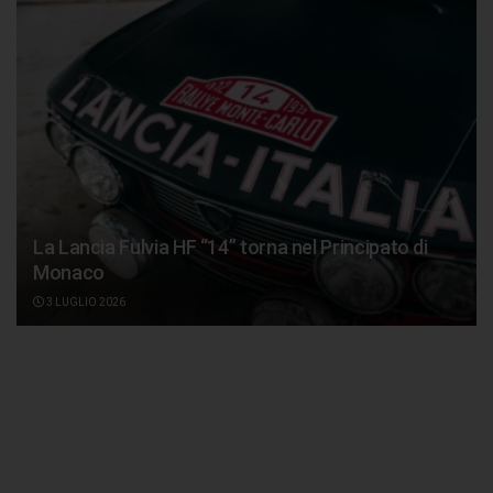
La Lancia Fulvia HF “14” torna nel Principato di
Monaco
3 LUGLIO 2026