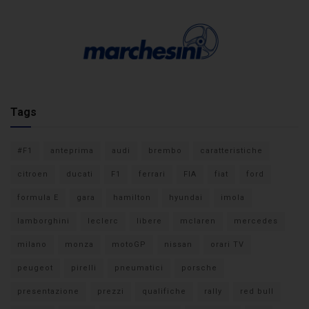
Tags
#F1
anteprima
audi
brembo
caratteristiche
citroen
ducati
F1
ferrari
FIA
fiat
ford
formula E
gara
hamilton
hyundai
imola
lamborghini
leclerc
libere
mclaren
mercedes
milano
monza
motoGP
nissan
orari TV
peugeot
pirelli
pneumatici
porsche
presentazione
prezzi
qualifiche
rally
red bull