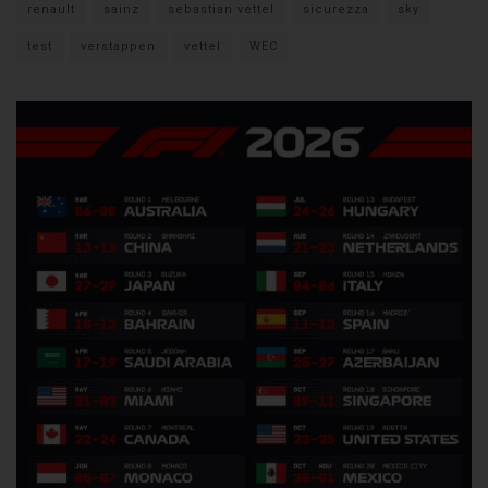
renault
sainz
sebastian vettel
sicurezza
sky
test
verstappen
vettel
WEC