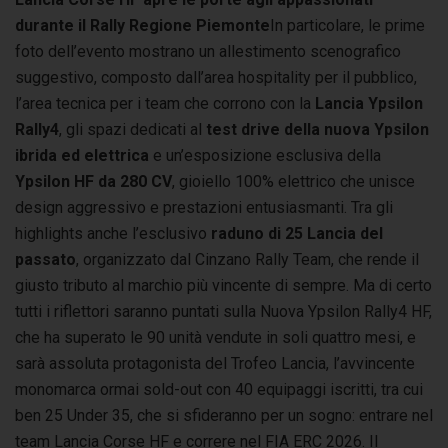
durante il Rally Regione Piemonte
In particolare, le prime
foto dell’evento mostrano un allestimento scenografico
suggestivo, composto dall’area hospitality per il pubblico,
l’area tecnica per i team che corrono con la
Lancia Ypsilon
Rally4
, gli spazi dedicati al
test drive della nuova Ypsilon
ibrida ed elettrica
e un’esposizione esclusiva della
Ypsilon HF da 280 CV
, gioiello 100% elettrico che unisce
design aggressivo e prestazioni entusiasmanti. Tra gli
highlights anche l’esclusivo
raduno di 25 Lancia del
passato
, organizzato dal Cinzano Rally Team, che rende il
giusto tributo al marchio più vincente di sempre. Ma di certo
tutti i riflettori saranno puntati sulla Nuova Ypsilon Rally4 HF,
che ha superato le 90 unità vendute in soli quattro mesi, e
sarà assoluta protagonista del Trofeo Lancia, l’avvincente
monomarca ormai sold-out con 40 equipaggi iscritti, tra cui
ben 25 Under 35, che si sfideranno per un sogno: entrare nel
team Lancia Corse HF e correre nel FIA ERC 2026. Il