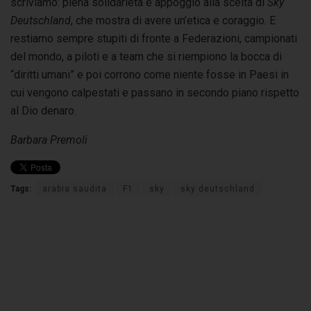
scriviamo: piena solidarietà e appoggio alla scelta di
Sky
Deutschland
, che mostra di avere un’etica e coraggio. E
restiamo sempre stupiti di fronte a Federazioni, campionati
del mondo, a piloti e a team che si riempiono la bocca di
“diritti umani” e poi corrono come niente fosse in Paesi in
cui vengono calpestati e passano in secondo piano rispetto
al Dio denaro.
Barbara Premoli
Tags:
arabia saudita
F1
sky
sky deutschland