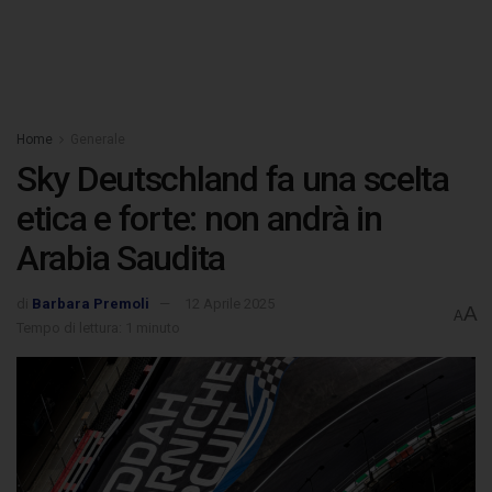
Home
Generale
Sky Deutschland fa una scelta
etica e forte: non andrà in
Arabia Saudita
di
Barbara Premoli
12 Aprile 2025
A
A
Tempo di lettura: 1 minuto