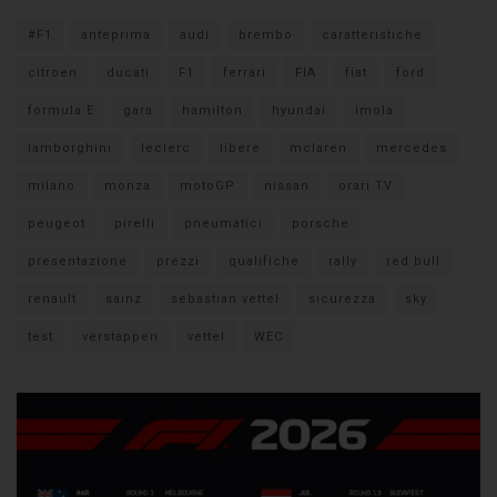
#F1
anteprima
audi
brembo
caratteristiche
citroen
ducati
F1
ferrari
FIA
fiat
ford
formula E
gara
hamilton
hyundai
imola
lamborghini
leclerc
libere
mclaren
mercedes
milano
monza
motoGP
nissan
orari TV
peugeot
pirelli
pneumatici
porsche
presentazione
prezzi
qualifiche
rally
red bull
renault
sainz
sebastian vettel
sicurezza
sky
test
verstappen
vettel
WEC