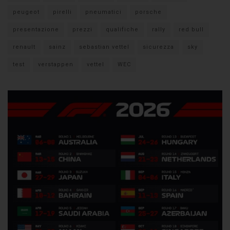
peugeot
pirelli
pneumatici
porsche
presentazione
prezzi
qualifiche
rally
red bull
renault
sainz
sebastian vettel
sicurezza
sky
test
verstappen
vettel
WEC