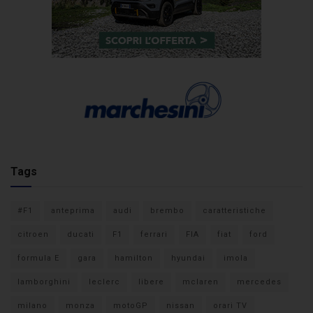
Tags
#F1
anteprima
audi
brembo
caratteristiche
citroen
ducati
F1
ferrari
FIA
fiat
ford
formula E
gara
hamilton
hyundai
imola
lamborghini
leclerc
libere
mclaren
mercedes
milano
monza
motoGP
nissan
orari TV