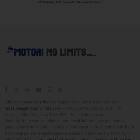
Editore | proprietario | direttore responsabile: Barbara Premoli - Email:
redazione@motorinolimits.com
- P. IVA 03397990122 - Anno XIII - ©
Copyright MotoriNoLimits 2013-2026 - Tutti i diritti riservati
MotoriNoLimits è un periodico telematico di informazione aggiornato
quotidianamente su auto, Formula 1, motorsport, moto, turismo, stili di vita
e motori in genere - Registrazione Tribunale di Busto Arsizio (VA) n. 03/17
del 11/04/2017 -
Informativa Cookies
|
Advertising
|
Disclaimer
|
Note Legali