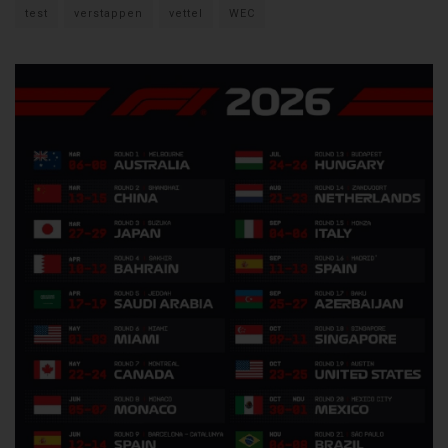
test
verstappen
vettel
WEC