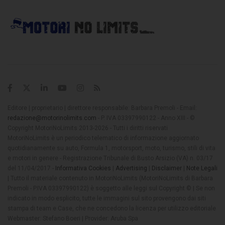
Editore | proprietario | direttore responsabile: Barbara Premoli - Email:
redazione@motorinolimits.com
- P. IVA 03397990122 - Anno XIII - ©
Copyright MotoriNoLimits 2013-2026 - Tutti i diritti riservati
MotoriNoLimits è un periodico telematico di informazione aggiornato
quotidianamente su auto, Formula 1, motorsport, moto, turismo, stili di vita
e motori in genere - Registrazione Tribunale di Busto Arsizio (VA) n. 03/17
del 11/04/2017 -
Informativa Cookies
|
Advertising
|
Disclaimer
|
Note Legali
| Tutto il materiale contenuto in MotoriNoLimits (MotoriNoLimits di Barbara
Premoli - P.IVA 03397990122) è soggetto alle leggi sul Copyright © | Se non
indicato in modo esplicito, tutte le immagini sul sito provengono dai siti
stampa di team e Case, che ne concedono la licenza per utilizzo editoriale
Webmaster: Stefano Boeri | Provider: Aruba Spa