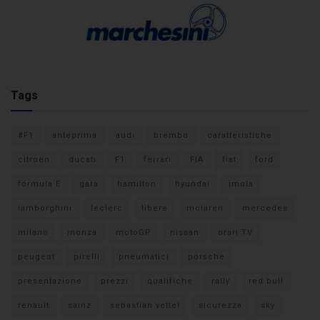
Tags
#F1
anteprima
audi
brembo
caratteristiche
citroen
ducati
F1
ferrari
FIA
fiat
ford
formula E
gara
hamilton
hyundai
imola
lamborghini
leclerc
libere
mclaren
mercedes
milano
monza
motoGP
nissan
orari TV
peugeot
pirelli
pneumatici
porsche
presentazione
prezzi
qualifiche
rally
red bull
renault
sainz
sebastian vettel
sicurezza
sky