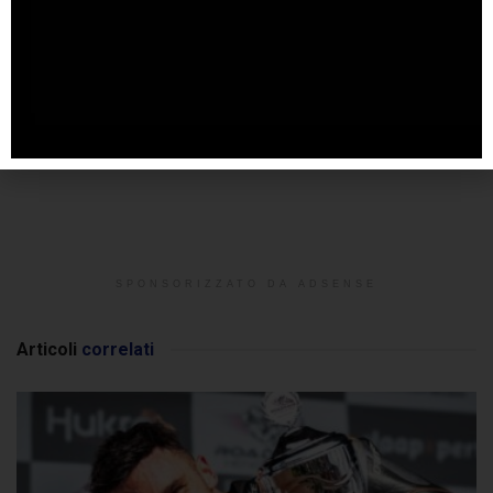
SPONSORIZZATO DA ADSENSE
Articoli
correlati