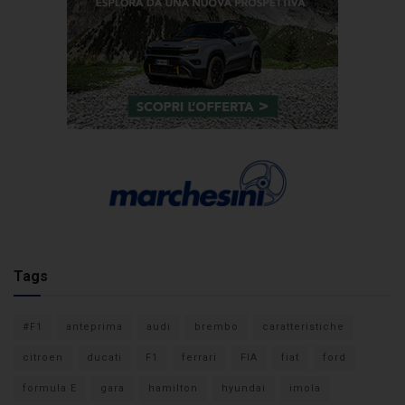
Tags
#F1
anteprima
audi
brembo
caratteristiche
citroen
ducati
F1
ferrari
FIA
fiat
ford
formula E
gara
hamilton
hyundai
imola