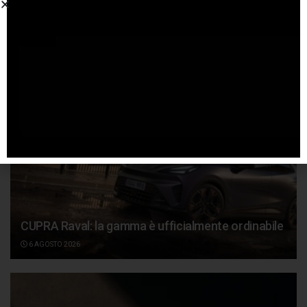
Articoli
correlati
CUPRA Raval: la gamma è ufficialmente ordinabile
6 AGOSTO 2026