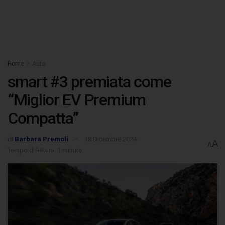
Home
Auto
smart #3 premiata come
“Miglior EV Premium
Compatta”
di
Barbara Premoli
18 Dicembre 2024
A
A
Tempo di lettura: 1 minuto