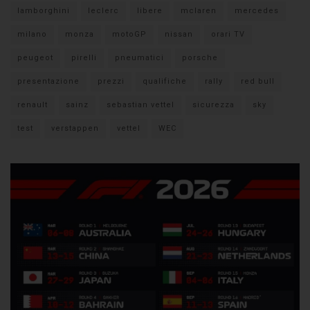
lamborghini
leclerc
libere
mclaren
mercedes
milano
monza
motoGP
nissan
orari TV
peugeot
pirelli
pneumatici
porsche
presentazione
prezzi
qualifiche
rally
red bull
renault
sainz
sebastian vettel
sicurezza
sky
test
verstappen
vettel
WEC