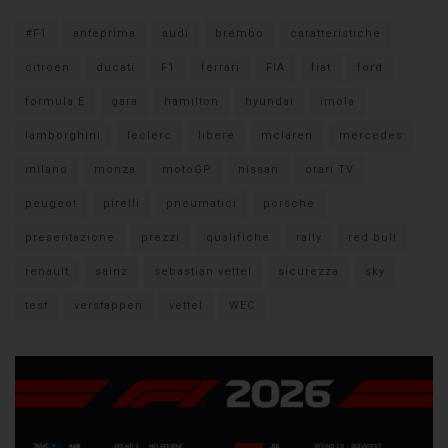
#F1
anteprima
audi
brembo
caratteristiche
citroen
ducati
F1
ferrari
FIA
fiat
ford
formula E
gara
hamilton
hyundai
imola
lamborghini
leclerc
libere
mclaren
mercedes
milano
monza
motoGP
nissan
orari TV
peugeot
pirelli
pneumatici
porsche
presentazione
prezzi
qualifiche
rally
red bull
renault
sainz
sebastian vettel
sicurezza
sky
test
verstappen
vettel
WEC