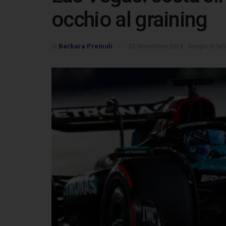
occhio al graining
di
Barbara Premoli
23 Novembre 2024
Tempo di lett