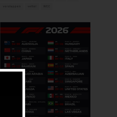
verstappen
vettel
WEC