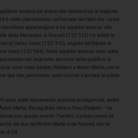
quilibrio sempre più ampio che caratterizza la stagione
4 è stato ulteriormente confermato dal fatto che i primi
 classificati appartengono a tre squadre diverse: alle
lle della Mercedes di Russell (1’32”312) c’è infatti la
rari di Carlos Sainz (1’32”410), seguita dall’Alpine di
erre Gasly (1’32”664). Sette squadre diverse sono state
presentate nel segmento decisivo della qualifica: le
cluse sono state Sauber, Williams e Aston Martin, con le
me due che, perlomeno, sono riuscite a portare un pilota
oft sono state nuovamente assolute protagoniste, anche
ston Martin, Racing Bulls oltre a Zhou (Sauber) – ha
allocati per questo evento. Peraltro, il pilota cinese ha
anche dal duo dell’Aston Martin e da Russell, che ha
et di C4.