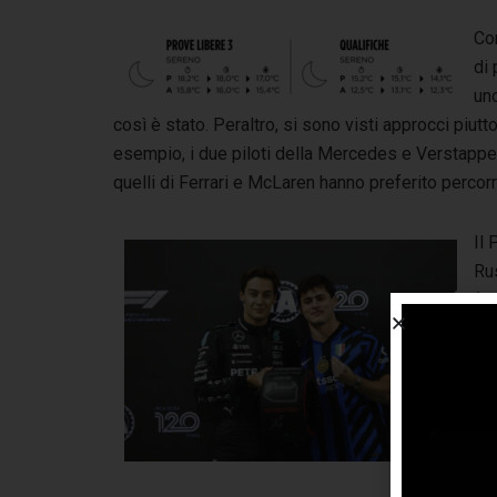
Con
di
uno
così è stato. Peraltro, si sono visti approcci piutt
esempio, i due piloti della Mercedes e Verstappen
quelli di Ferrari e McLaren hanno preferito perco
Il
Ru
(Qu
de
pre
poc
“
It
Ma