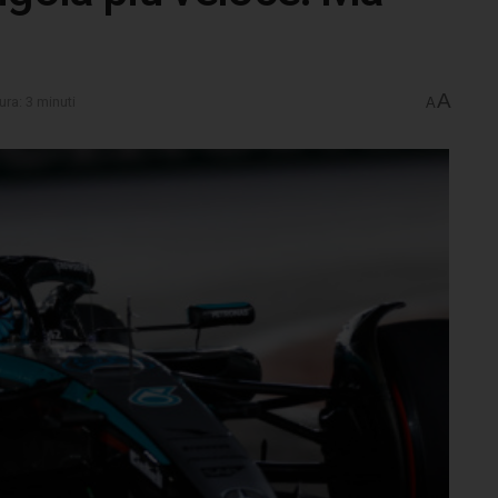
A
ura: 3 minuti
A