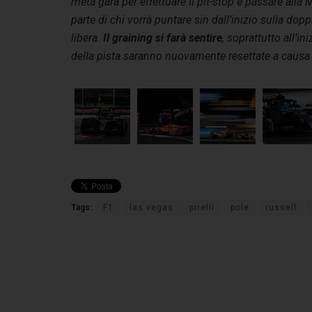
metà gara per effettuare il pit-stop e passare alla 
parte di chi vorrà puntare sin dall’inizio sulla dopp
libera.
Il graining si farà sentire
, soprattutto all’i
della pista saranno nuovamente resettate a causa del
Tags:
F1
las vegas
pirelli
pole
russell