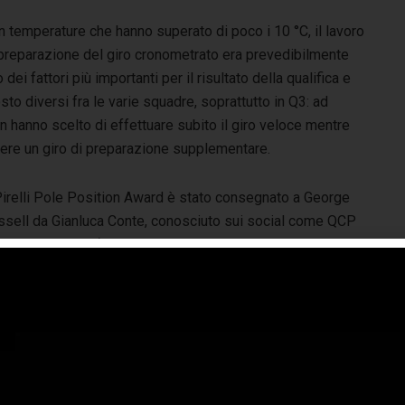
 temperature che hanno superato di poco i 10 °C, il lavoro
 preparazione del giro cronometrato era prevedibilmente
 dei fattori più importanti per il risultato della qualifica e
osto diversi fra le varie squadre, soprattutto in Q3: ad
 hanno scelto di effettuare subito il giro veloce mentre
rrere un giro di preparazione supplementare.
 Pirelli Pole Position Award è stato consegnato a George
ssell da Gianluca Conte, conosciuto sui social come QCP
een City Prince). Il content creator italoamericano è uno
i più noti food influencer su TikTok dove insegna come
parare piatti italiani a quasi 13 milioni di fan. QCP ha da
o pubblicato il suo primo libro di ricette dal titolo
alian/American
”.
rio Isola, direttore motorsport Pirelli
:
“Una qualifica