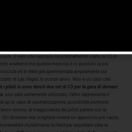
se dall’inizio alla fine. Come ampiamente prevedibile, la
iera significativa man mano che le vetture girano. Questo
giro cronometrato, ha pesato in maniera molto rilevante
in precedenza.
 punto di vista della strategia,
sulla carta la sosta singola
hiaramente la più veloce
, con Medium e Hard protagoniste
solute. È vero che nessuno ha praticamente usato la C3 in
esto weekend ma questa mescola è in assoluto la più
nosciuta ed è stata già sperimentata ampiamente sul
acciato di Las Vegas lo scorso anno. Non è un caso che
ti i piloti si sono tenuti due set di C3 per la gara di domani
ra
: uno sarà certamente utilizzato, l’altro rappresenta il
k-up in caso di neutralizzazione, possibilità piuttosto
’anno scorso, la maggioranza dei piloti partirà con la
4. Chi dovesse mai scegliere invece un approccio più cauto,
a, monterebbe inizialmente
la
Hard per aspettare oltre la