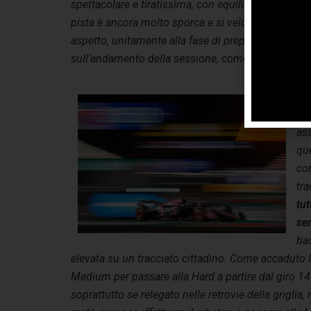
spettacolare e tiratissima, con equilibrio e sorpre
pista è ancora molto sporca e si velocizza in man
aspetto, unitamente alla fase di preparazione del 
sull’andamento della sessione, come menzionato 
Dal
è c
as
qu
co
tr
tut
se
bac
elevata su un tracciato cittadino. Come accaduto l
Medium per passare alla Hard a partire dal giro 1
soprattutto se relegato nelle retrovie della grigli