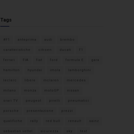
Tags
#F1
anteprima
audi
brembo
caratteristiche
citroen
ducati
F1
ferrari
FIA
fiat
ford
formula E
gara
hamilton
hyundai
imola
lamborghini
leclerc
libere
mclaren
mercedes
milano
monza
motoGP
nissan
orari TV
peugeot
pirelli
pneumatici
porsche
presentazione
prezzi
qualifiche
rally
red bull
renault
sainz
sebastian vettel
sicurezza
sky
test