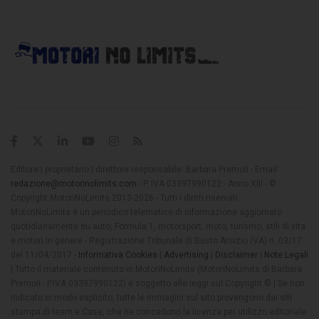
Editore | proprietario | direttore responsabile: Barbara Premoli - Email:
redazione@motorinolimits.com
- P. IVA 03397990122 - Anno XIII - ©
Copyright MotoriNoLimits 2013-2026 - Tutti i diritti riservati
MotoriNoLimits è un periodico telematico di informazione aggiornato
quotidianamente su auto, Formula 1, motorsport, moto, turismo, stili di vita
e motori in genere - Registrazione Tribunale di Busto Arsizio (VA) n. 03/17
del 11/04/2017 -
Informativa Cookies
|
Advertising
|
Disclaimer
|
Note Legali
| Tutto il materiale contenuto in MotoriNoLimits (MotoriNoLimits di Barbara
Premoli - P.IVA 03397990122) è soggetto alle leggi sul Copyright © | Se non
indicato in modo esplicito, tutte le immagini sul sito provengono dai siti
stampa di team e Case, che ne concedono la licenza per utilizzo editoriale