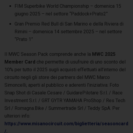
FIM Superbike World Championship – domenica 15
giugno 2025 – nel settore “Paddock+Prato2”
Gran Premio Red Bull di San Marino e della Riviera di
Rimini – domenica 14 settembre 2025 – nel settore
“Prato 1”
Il MWC Season Pack comprende anche la
MWC 2025
Member Card
che permette di usufruire di uno sconto del
10% per tutto il 2025 sugli acquisti effettuati all’interno del
circuito negli gli store dei partners del MWC Marco
Simoncelli, aperti al pubblico e aderenti l’iniziativa: Foto
Snap Shot di Casale Cesare / GuidarePilotare S.r.l. / Race
Investment S.r.l. / GRT GYTR YAMAHA ProShop / Res Tech
Srl / Romagna.Bike / Summertrade Srl / Teddy SpA. Per
ulteriori info:
https://www.misanocircuit.com/biglietteria/seasoncard
/
.