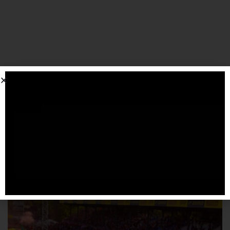
SPONSORIZZATO DA ADSENSE
Articoli
correlati