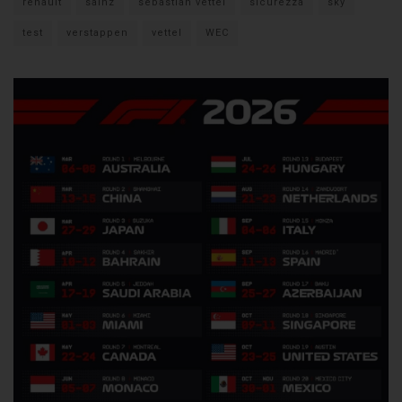
renault
sainz
sebastian vettel
sicurezza
sky
test
verstappen
vettel
WEC