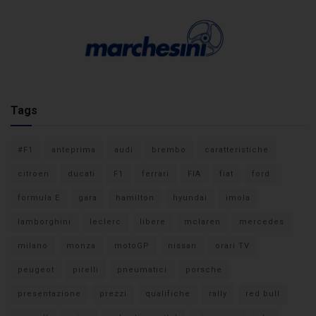
Tags
#F1
anteprima
audi
brembo
caratteristiche
citroen
ducati
F1
ferrari
FIA
fiat
ford
formula E
gara
hamilton
hyundai
imola
lamborghini
leclerc
libere
mclaren
mercedes
milano
monza
motoGP
nissan
orari TV
peugeot
pirelli
pneumatici
porsche
presentazione
prezzi
qualifiche
rally
red bull