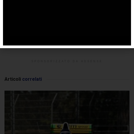
SPONSORIZZATO DA ADSENSE
Articoli
correlati