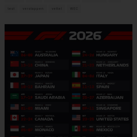
test
verstappen
vettel
WEC