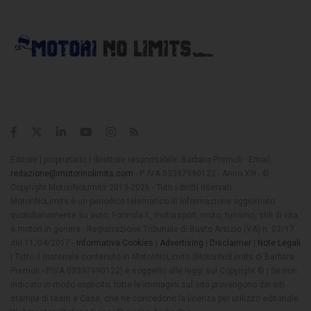
Editore | proprietario | direttore responsabile: Barbara Premoli - Email:
redazione@motorinolimits.com
- P. IVA 03397990122 - Anno XIII - ©
Copyright MotoriNoLimits 2013-2026 - Tutti i diritti riservati
MotoriNoLimits è un periodico telematico di informazione aggiornato
quotidianamente su auto, Formula 1, motorsport, moto, turismo, stili di vita
e motori in genere - Registrazione Tribunale di Busto Arsizio (VA) n. 03/17
del 11/04/2017 -
Informativa Cookies
|
Advertising
|
Disclaimer
|
Note Legali
| Tutto il materiale contenuto in MotoriNoLimits (MotoriNoLimits di Barbara
Premoli - P.IVA 03397990122) è soggetto alle leggi sul Copyright © | Se non
indicato in modo esplicito, tutte le immagini sul sito provengono dai siti
stampa di team e Case, che ne concedono la licenza per utilizzo editoriale