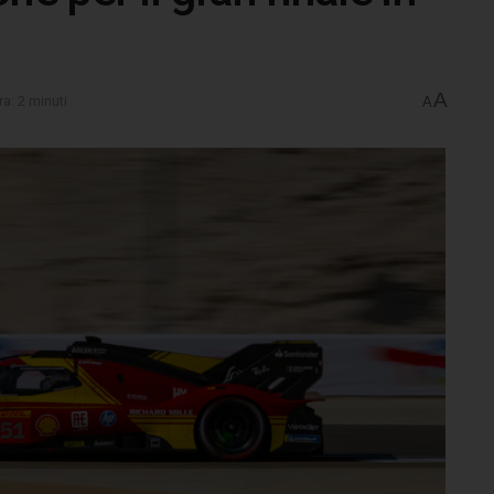
A
ra: 2 minuti
A