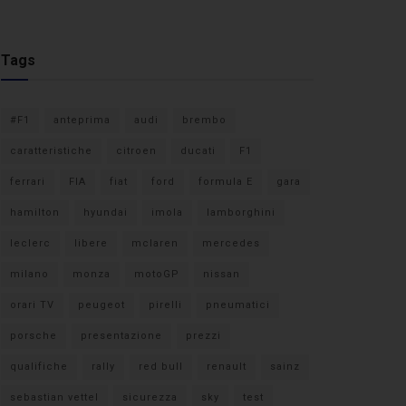
Tags
#F1
anteprima
audi
brembo
caratteristiche
citroen
ducati
F1
ferrari
FIA
fiat
ford
formula E
gara
hamilton
hyundai
imola
lamborghini
leclerc
libere
mclaren
mercedes
milano
monza
motoGP
nissan
orari TV
peugeot
pirelli
pneumatici
porsche
presentazione
prezzi
qualifiche
rally
red bull
renault
sainz
sebastian vettel
sicurezza
sky
test