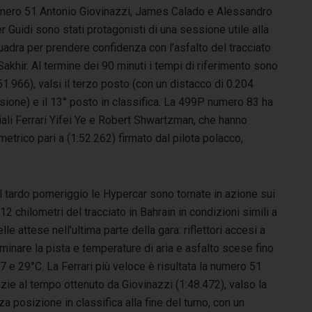
mero 51 Antonio Giovinazzi, James Calado e Alessandro
r Guidi sono stati protagonisti di una sessione utile alla
adra per prendere confidenza con l’asfalto del tracciato
Sakhir. Al termine dei 90 minuti i tempi di riferimento sono
51.966), valsi il terzo posto (con un distacco di 0.204
sione) e il 13° posto in classifica. La 499P numero 83 ha
iciali Ferrari Yifei Ye e Robert Shwartzman, che hanno
metrico pari a (1:52.262) firmato dal pilota polacco,
l tardo pomeriggio le Hypercar sono tornate in azione sui
12 chilometri del tracciato in Bahrain in condizioni simili a
lle attese nell’ultima parte della gara: riflettori accesi a
uminare la pista e temperature di aria e asfalto scese fino
7 e 29°C. La Ferrari più veloce è risultata la numero 51
zie al tempo ottenuto da Giovinazzi (1:48.472), valso la
za posizione in classifica alla fine del turno, con un