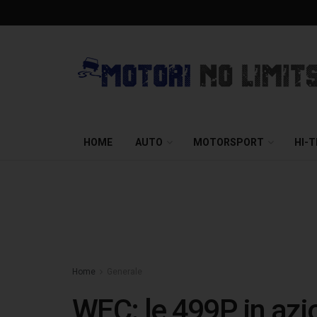
HOME
AUTO
MOTORSPORT
HI-
Home
Generale
WEC: le 499P in azion