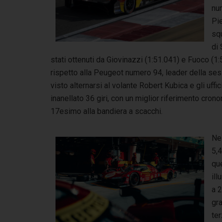
nu
Pie
squ
di 
stati ottenuti da Giovinazzi (1:51.041) e Fuoco (1:
rispetto alla Peugeot numero 94, leader della ses
visto alternarsi al volante Robert Kubica e gli uff
inanellato 36 giri, con un miglior riferimento crono
17esimo alla bandiera a scacchi.
Ne
5,4
que
ill
a 2
gra
ter