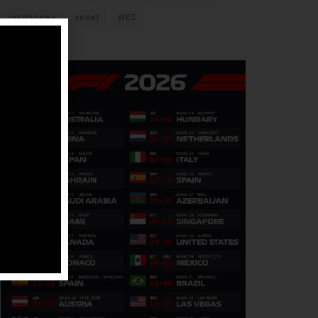
verstappen
vettel
WEC