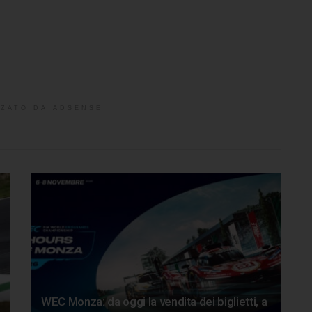
ZATO DA ADSENSE
WEC Monza: da oggi la vendita dei biglietti, a