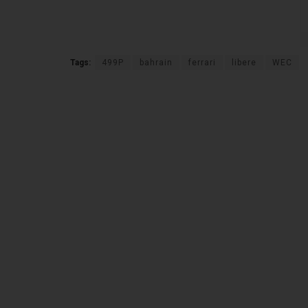
Tags:
499P
bahrain
ferrari
libere
WEC