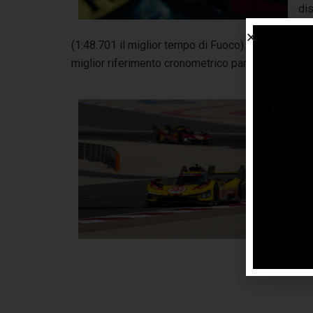
di
se
(1:48.701 il miglior tempo di Fuoco). Alla bandier
miglior riferimento cronometrico pari a 1:49.709.
Pr
all
(da
all