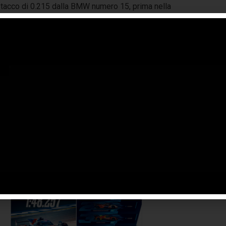
stacco di 0.215 dalla BMW numero 15, prima nella
ssione; due caselle più arretrata la 499P numero 50
a a scacchi la 499P numero 83 di AF Corse è 14°: di Ye il
ogramma
. Venerdì 1 novembre le prove libere 3 (dalle 12
e 13) precedono le qualifiche (dalle 16.40) e la Hyperpole
lle 17). La 8 Ore del Bahrain scatterà sabato 2 novembre
e 14 (orari locali).