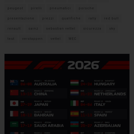
peugeot
pirelli
pneumatici
porsche
presentazione
prezzi
qualifiche
rally
red bull
renault
sainz
sebastian vettel
sicurezza
sky
test
verstappen
vettel
WEC