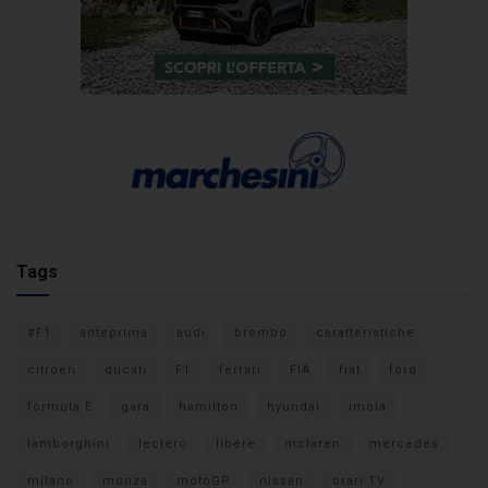
Tags
#F1
anteprima
audi
brembo
caratteristiche
citroen
ducati
F1
ferrari
FIA
fiat
ford
formula E
gara
hamilton
hyundai
imola
lamborghini
leclerc
libere
mclaren
mercedes
milano
monza
motoGP
nissan
orari TV