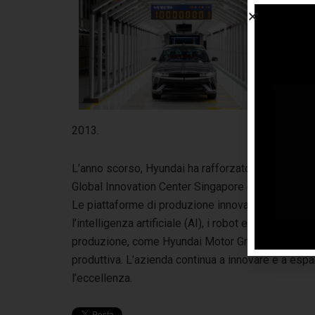
Hy
del
vei
GMP
imp
Rep
com
2013.
L’anno scorso, Hyundai ha rafforzato il suo slanc
Global Innovation Center Singapore (HMGICS), un n
Le piattaforme di produzione innovative e le tecno
l’intelligenza artificiale (AI), i robot e le
smart fact
produzione, come Hyundai Motor Group Metaplant
produttiva. L’azienda continua a innovare e a esp
l’eccellenza.