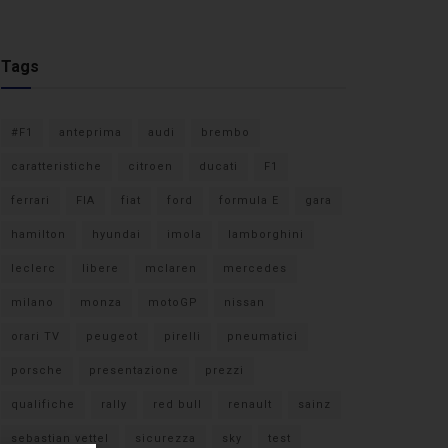
Tags
#F1
anteprima
audi
brembo
caratteristiche
citroen
ducati
F1
ferrari
FIA
fiat
ford
formula E
gara
hamilton
hyundai
imola
lamborghini
leclerc
libere
mclaren
mercedes
milano
monza
motoGP
nissan
orari TV
peugeot
pirelli
pneumatici
porsche
presentazione
prezzi
qualifiche
rally
red bull
renault
sainz
sebastian vettel
sicurezza
sky
test