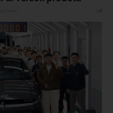
A
ura: 2 minuti
A