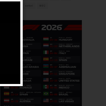
verstappen
vettel
WEC