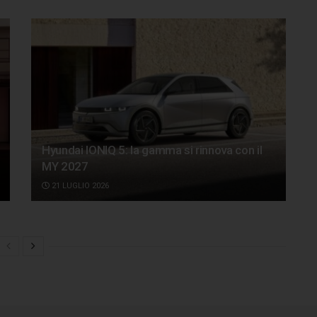
Hyundai IONIQ 5: la gamma si rinnova con il
MY 2027
21 LUGLIO 2026