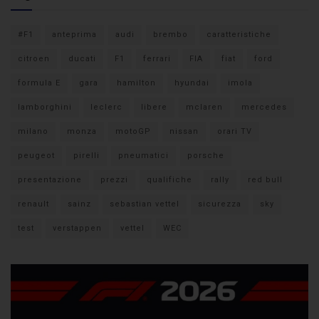
#F1
anteprima
audi
brembo
caratteristiche
citroen
ducati
F1
ferrari
FIA
fiat
ford
formula E
gara
hamilton
hyundai
imola
lamborghini
leclerc
libere
mclaren
mercedes
milano
monza
motoGP
nissan
orari TV
peugeot
pirelli
pneumatici
porsche
presentazione
prezzi
qualifiche
rally
red bull
renault
sainz
sebastian vettel
sicurezza
sky
test
verstappen
vettel
WEC