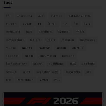
Tags
#F1
anteprima
audi
brembo
caratteristiche
citroen
ducati
F1
ferrari
FIA
fiat
ford
formula E
gara
hamilton
hyundai
imola
lamborghini
leclerc
libere
mclaren
mercedes
milano
monza
motoGP
nissan
orari TV
peugeot
pirelli
pneumatici
porsche
presentazione
prezzi
qualifiche
rally
red bull
renault
sainz
sebastian vettel
sicurezza
sky
test
verstappen
vettel
WEC