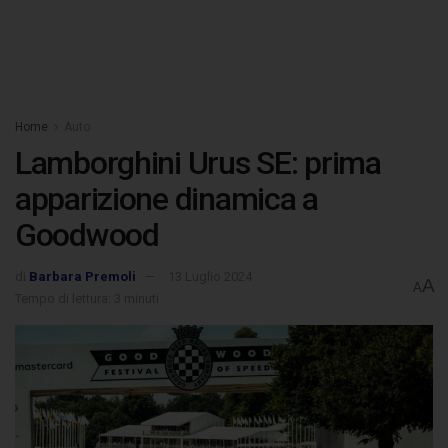
Home
Auto
Lamborghini Urus SE: prima
apparizione dinamica a
Goodwood
di
Barbara Premoli
13 Luglio 2024
A
A
Tempo di lettura: 3 minuti