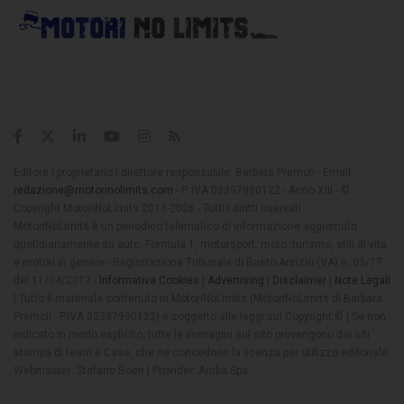
Editore | proprietario | direttore responsabile: Barbara Premoli - Email:
redazione@motorinolimits.com
- P. IVA 03397990122 - Anno XIII - ©
Copyright MotoriNoLimits 2013-2026 - Tutti i diritti riservati
MotoriNoLimits è un periodico telematico di informazione aggiornato
quotidianamente su auto, Formula 1, motorsport, moto, turismo, stili di vita
e motori in genere - Registrazione Tribunale di Busto Arsizio (VA) n. 03/17
del 11/04/2017 -
Informativa Cookies
|
Advertising
|
Disclaimer
|
Note Legali
| Tutto il materiale contenuto in MotoriNoLimits (MotoriNoLimits di Barbara
Premoli - P.IVA 03397990122) è soggetto alle leggi sul Copyright © | Se non
indicato in modo esplicito, tutte le immagini sul sito provengono dai siti
stampa di team e Case, che ne concedono la licenza per utilizzo editoriale
Webmaster: Stefano Boeri | Provider: Aruba Spa