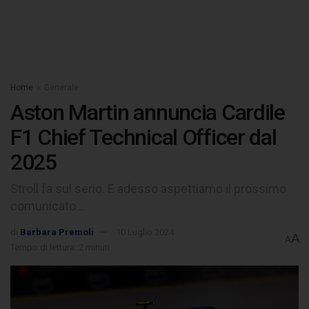
Home
Generale
Aston Martin annuncia Cardile
F1 Chief Technical Officer dal
2025
Stroll fa sul serio. E adesso aspettiamo il prossimo
comunicato...
di
Barbara Premoli
10 Luglio 2024
A
A
Tempo di lettura: 2 minuti