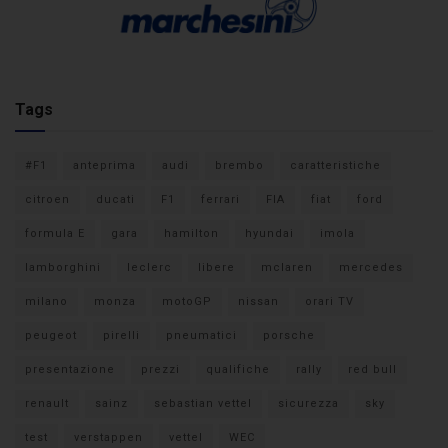
Tags
#F1
anteprima
audi
brembo
caratteristiche
citroen
ducati
F1
ferrari
FIA
fiat
ford
formula E
gara
hamilton
hyundai
imola
lamborghini
leclerc
libere
mclaren
mercedes
milano
monza
motoGP
nissan
orari TV
peugeot
pirelli
pneumatici
porsche
presentazione
prezzi
qualifiche
rally
red bull
renault
sainz
sebastian vettel
sicurezza
sky
test
verstappen
vettel
WEC