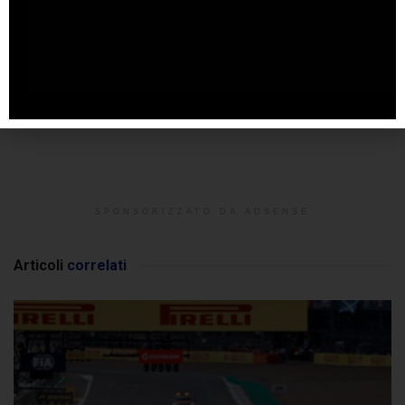
SPONSORIZZATO DA ADSENSE
Articoli
correlati