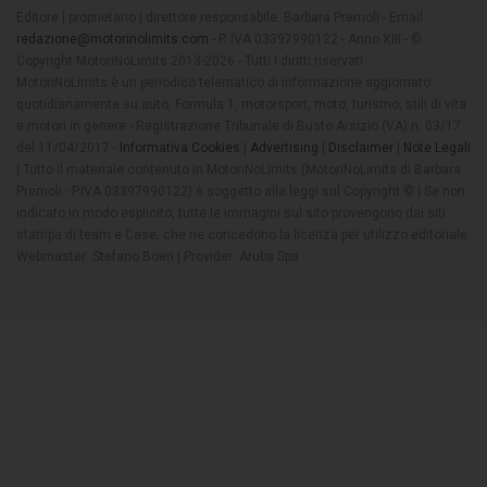
Editore | proprietario | direttore responsabile: Barbara Premoli - Email:
redazione@motorinolimits.com
- P. IVA 03397990122 - Anno XIII - ©
Copyright MotoriNoLimits 2013-2026 - Tutti i diritti riservati
MotoriNoLimits è un periodico telematico di informazione aggiornato
quotidianamente su auto, Formula 1, motorsport, moto, turismo, stili di vita
e motori in genere - Registrazione Tribunale di Busto Arsizio (VA) n. 03/17
del 11/04/2017 -
Informativa Cookies
|
Advertising
|
Disclaimer
|
Note Legali
| Tutto il materiale contenuto in MotoriNoLimits (MotoriNoLimits di Barbara
Premoli - P.IVA 03397990122) è soggetto alle leggi sul Copyright © | Se non
indicato in modo esplicito, tutte le immagini sul sito provengono dai siti
stampa di team e Case, che ne concedono la licenza per utilizzo editoriale
Webmaster: Stefano Boeri | Provider: Aruba Spa