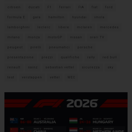
citroen
ducati
F1
ferrari
FIA
fiat
ford
formula E
gara
hamilton
hyundai
imola
lamborghini
leclerc
libere
mclaren
mercedes
milano
monza
motoGP
nissan
orari TV
peugeot
pirelli
pneumatici
porsche
presentazione
prezzi
qualifiche
rally
red bull
renault
sainz
sebastian vettel
sicurezza
sky
test
verstappen
vettel
WEC