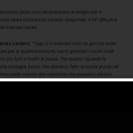
prossimi giorni così da prepararsi al meglio per il
a tappa della prima tripletta stagionale, il GP d’Austria
del formato Sprint.
arles Leclerc:
“Oggi ci è mancato solo un giro per poter
tare per la quarta posizione, ma in generale i nostri rivali
no più forti a livello di passo. Per quanto riguarda la
tra strategia, penso che abbiamo fatto la scelta giusta nel
ferenziarla rispetto alle macchine che avevamo intorno.
se abbiamo perso un po’ di tempo tra di noi a inizio gara
 in generale dobbiamo lavorare sul passo gara per estrarre
 massimo dal nostro pacchetto fin dal prossimo Gran
emio”.
rlos Sainz:
“È stata una gara difficile, noi abbiamo cercato
fare del nostro meglio. Col senno di poi possiamo dire che