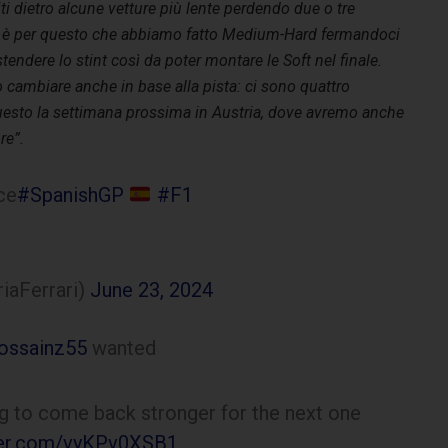
iti dietro alcune vetture più lente perdendo due o tre
d è per questo che abbiamo fatto Medium-Hard fermandoci
endere lo stint così da poter montare le Soft nel finale.
uò cambiare anche in base alla pista: ci sono quattro
uesto la settimana prossima in Austria, dove avremo anche
ore”.
ce
#SpanishGP
#F1
iaFerrari)
June 23, 2024
ossainz55
wanted
g to come back stronger for the next one
tter.com/vyKPv0XSB1