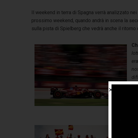
Il weekend in terra di Spagna verrà analizzato nei 
prossimo weekend, quando andrà in scena la second
sulla pista di Spielberg che vedrà anche il ritorno 
Ch
lot
era
nos
dif
For
ma
il
Pr
Ca
di 