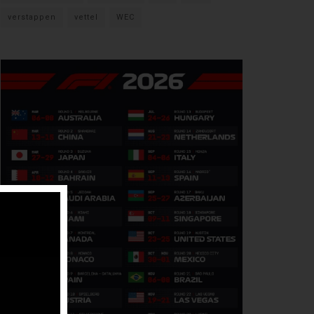
verstappen
vettel
WEC