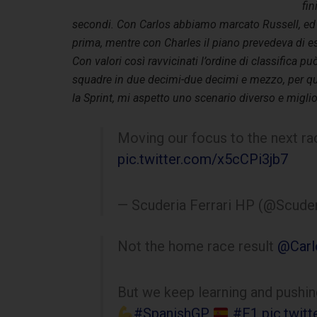
fin
secondi. Con Carlos abbiamo marcato Russell, e
prima, mentre con Charles il piano prevedeva di est
Con valori così ravvicinati l’ordine di classifica p
squadre in due decimi-due decimi e mezzo, per q
la Sprint, mi aspetto uno scenario diverso e migli
Moving our focus to the next ra
pic.twitter.com/x5cCPi3jb7
— Scuderia Ferrari HP (@Scuder
Not the home race result
@Carl
But we keep learning and pushin
#SpanishGP
#F1
pic.twi