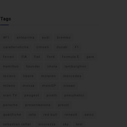
Tags
#F1
anteprima
audi
brembo
caratteristiche
citroen
ducati
F1
ferrari
FIA
fiat
ford
formula E
gara
hamilton
hyundai
imola
lamborghini
leclerc
libere
mclaren
mercedes
milano
monza
motoGP
nissan
orari TV
peugeot
pirelli
pneumatici
porsche
presentazione
prezzi
qualifiche
rally
red bull
renault
sainz
sebastian vettel
sicurezza
sky
test