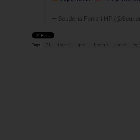
— Scuderia Ferrari HP (@Scuder
Tags:
F1
ferrari
gara
leclerc
sainz
sp