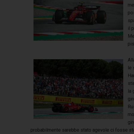
me
po
sp
il 
Med
pis
All
le 
Har
st
la 
gir
Rus
mo
gi
probabilmente sarebbe stato agevole ci fosse stat