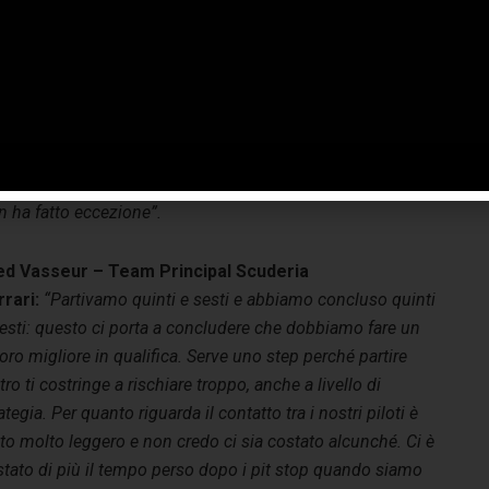
lla di fermarci prima e finire la gara con le Hard non è
ta la scelta migliore ma è facile affermarlo dopo la
ndiera a scacchi. In generale, ci è mancato passo questo
ekend e dobbiamo lavorare per migliorare in vista
l’Austria. Un grande grazie va a tutti i tifosi che sono
uti in pista oggi così come a quelli che ci hanno
tenuto seguendoci in tv. La gara di casa per un pilota è
 ha fatto eccezione”.
ed Vasseur – Team Principal Scuderia
rrari:
“Partivamo quinti e sesti e abbiamo concluso quinti
esti: questo ci porta a concludere che dobbiamo fare un
oro migliore in qualifica. Serve uno step perché partire
tro ti costringe a rischiare troppo, anche a livello di
ategia. Per quanto riguarda il contatto tra i nostri piloti è
to molto leggero e non credo ci sia costato alcunché. Ci è
stato di più il tempo perso dopo i pit stop quando siamo