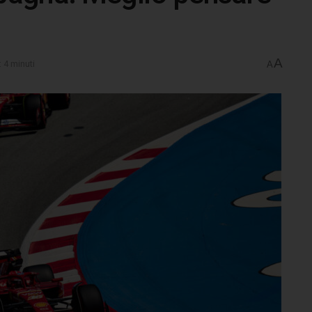
A
: 4 minuti
A