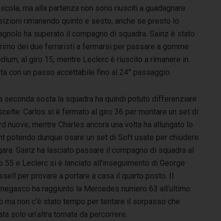
scola, ma alla partenza non sono riusciti a guadagnare
sizioni rimanendo quinto e sesto, anche se presto lo
agnolo ha superato il compagno di squadra. Sainz è stato
primo dei due ferraristi a fermarsi per passare a gomme
ium, al giro 15, mentre Leclerc è riuscito a rimanere in
ta con un passo accettabile fino al 24° passaggio.
a seconda sosta la squadra ha quindi potuto differenziare
scelte: Carlos si è fermato al giro 36 per montare un set di
d nuove, mentre Charles ancora una volta ha allungato lo
int potendo dunque osare un set di Soft usate per chiudere
gara. Sainz ha lasciato passare il compagno di squadra al
o 55 e Leclerc si è lanciato all’inseguimento di George
sell per provare a portare a casa il quarto posto. Il
negasco ha raggiunto la Mercedes numero 63 all’ultimo
ro ma non c’è stato tempo per tentare il sorpasso che
a solo un’altra tornata da percorrere.