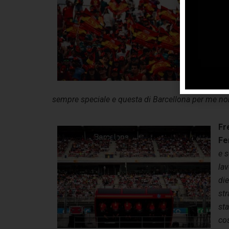
que
sta
ba
we
del
ven
sos
sempre speciale e questa di Barcellona per me non
Fr
Fe
e s
lav
die
str
sta
co