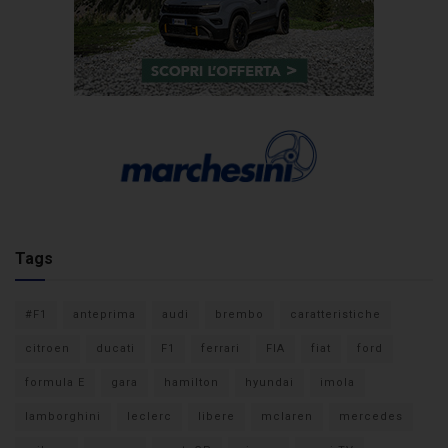
Tags
#F1
anteprima
audi
brembo
caratteristiche
citroen
ducati
F1
ferrari
FIA
fiat
ford
formula E
gara
hamilton
hyundai
imola
lamborghini
leclerc
libere
mclaren
mercedes