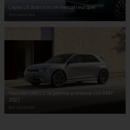
Lepas L8 sbarca in sei mercati europei
23 LUGLIO 2026
Hyundai IONIQ 5: la gamma si rinnova con il MY
2027
21 LUGLIO 2026