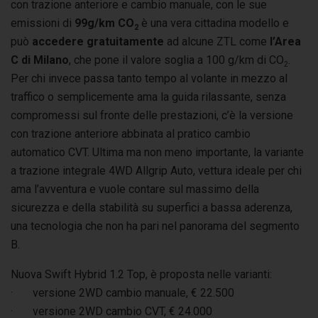
con trazione anteriore e cambio manuale, con le sue
emissioni di
99g/km CO
è una vera cittadina modello e
2
può
accedere gratuitamente
ad alcune ZTL come
l’Area
C di Milano
, che pone il valore soglia a 100 g/km di CO
.
2
Per chi invece passa tanto tempo al volante in mezzo al
traffico o semplicemente ama la guida rilassante, senza
compromessi sul fronte delle prestazioni, c’è la versione
con trazione anteriore abbinata al pratico cambio
automatico CVT. Ultima ma non meno importante, la variante
a trazione integrale 4WD Allgrip Auto, vettura ideale per chi
ama l’avventura e vuole contare sul massimo della
sicurezza e della stabilità su superfici a bassa aderenza,
una tecnologia che non ha pari nel panorama del segmento
B.
Nuova Swift Hybrid 1.2 Top, è proposta nelle varianti:
· versione 2WD cambio manuale, € 22.500
· versione 2WD cambio CVT, € 24.000