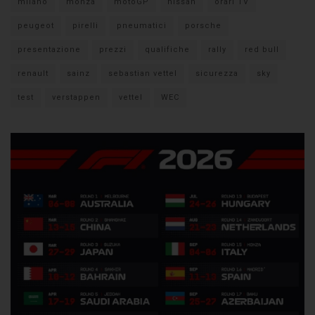
milano
monza
motoGP
nissan
orari TV
peugeot
pirelli
pneumatici
porsche
presentazione
prezzi
qualifiche
rally
red bull
renault
sainz
sebastian vettel
sicurezza
sky
test
verstappen
vettel
WEC