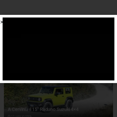
SPONSORIZZATO DA ADSENSE
Articoli
correlati
A Cervinia il 15° Raduno Suzuki 4×4
17 LUGLIO 2026