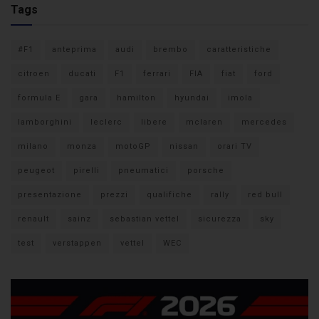
Tags
#F1
anteprima
audi
brembo
caratteristiche
citroen
ducati
F1
ferrari
FIA
fiat
ford
formula E
gara
hamilton
hyundai
imola
lamborghini
leclerc
libere
mclaren
mercedes
milano
monza
motoGP
nissan
orari TV
peugeot
pirelli
pneumatici
porsche
presentazione
prezzi
qualifiche
rally
red bull
renault
sainz
sebastian vettel
sicurezza
sky
test
verstappen
vettel
WEC