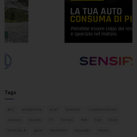
Tags
#F1
anteprima
audi
brembo
caratteristiche
citroen
ducati
F1
ferrari
FIA
fiat
ford
formula E
gara
hamilton
hyundai
imola