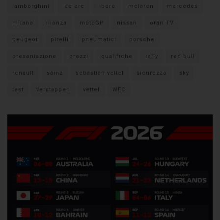
lamborghini
leclerc
libere
mclaren
mercedes
milano
monza
motoGP
nissan
orari TV
peugeot
pirelli
pneumatici
porsche
presentazione
prezzi
qualifiche
rally
red bull
renault
sainz
sebastian vettel
sicurezza
sky
test
verstappen
vettel
WEC