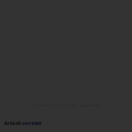
SPONSORIZZATO DA ADSENSE
Articoli
correlati