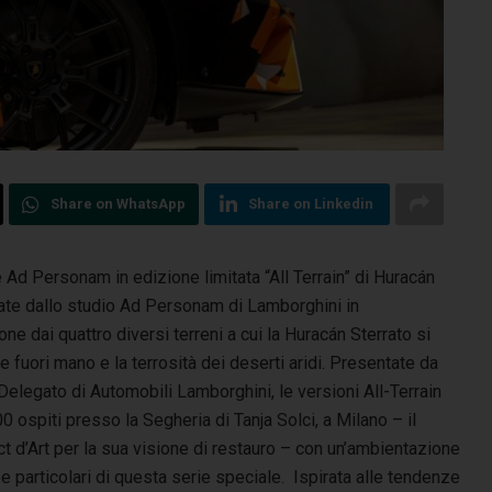
Share on WhatsApp
Share on Linkedin
Ad Personam in edizione limitata “All Terrain” di Huracán
ate dallo studio Ad Personam di Lamborghini in
ne dai quattro diversi terreni a cui la Huracán Sterrato si
te fuori mano e la terrosità dei deserti aridi. Presentate da
legato di Automobili Lamborghini, le versioni All-Terrain
 ospiti presso la Segheria di Tanja Solci, a Milano – il
 d’Art per la sua visione di restauro – con un’ambientazione
 particolari di questa serie speciale. Ispirata alle tendenze