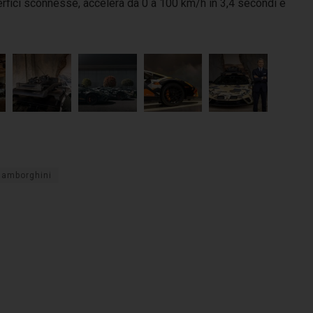
perfici sconnesse, accelera da 0 a 100 km/h in 3,4 secondi e
lamborghini