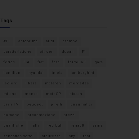
Tags
#F1
anteprima
audi
brembo
caratteristiche
citroen
ducati
F1
ferrari
FIA
fiat
ford
formula E
gara
hamilton
hyundai
imola
lamborghini
leclerc
libere
mclaren
mercedes
milano
monza
motoGP
nissan
orari TV
peugeot
pirelli
pneumatici
porsche
presentazione
prezzi
qualifiche
rally
red bull
renault
sainz
sebastian vettel
sicurezza
sky
test