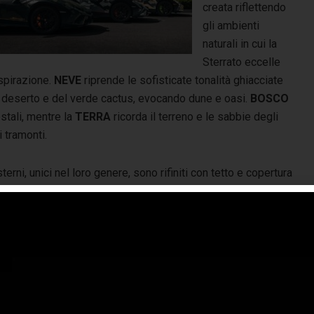
creata riflettendo
gli ambienti
naturali in cui la
Sterrato eccelle
ispirazione.
NEVE
riprende le sofisticate tonalità ghiacciate
o deserto e del verde cactus, evocando dune e oasi.
BOSCO
estali, mentre la
TERRA
ricorda il terreno e le sabbie degli
i tramonti.
sterni, unici nel loro genere, sono rifiniti con tetto e copertura
iore del cofano in nero opaco, così come le barre portatutto
re trasversali. La parte inferiore della vettura è anch’essa
ciata in nero opaco con una fascia inferiore in un colore
ento dedicato a ciascuna delle quattro versioni. Ciascuna
 vetture è dotata di cerchi forgiati Morus da 19″ in nero
o, pinze di colore complementare e luci supplementari. Le
ifiche interne Ad Personam complementari sono