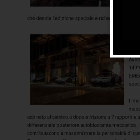
carat
grafi
che denota l’edizione speciale e richiama la livrea e
Le 12
tre p
(ALA)
Austr
1499 
EMEA,
speci
Il mo
mass
abbinato al cambio a doppia frizione a 7 rapporti e al
differenziale posteriore autobloccante meccanico. L
contribuiscono a massimizzare la personalità di ques