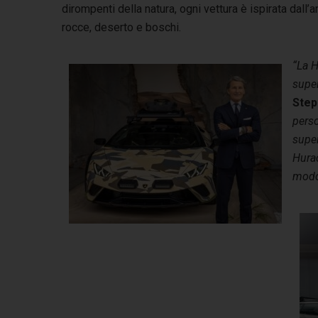
dirompenti della natura, ogni vettura è ispirata dall’
rocce, deserto e boschi.
“La H
super
Step
perso
super
Hurac
modo 