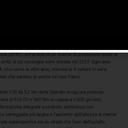
terizzate da cromia scura e twill di carbonio con Alcantara,
che Sterrato dedicate al laser e una targhetta Ad Personam
sterna.
 vetture sono già state vendute a clienti selezionati nelle
rincipali aree commerciali di Stati Uniti e America Latina
, Europa, Medio Oriente e Africa (EMEA), Asia Pacifico e
alia (APAC) nell’ambito di un volume di produzione totale di
unità, le cui consegne sono iniziate nel 2023. Ogni area
 così come le altre aree, riceverà le 4 vetture in serie
ale che saranno le uniche nei loro Paesi.
tore V10 da 5,2 litri della Sterrato eroga una potenza
ima di 610 CV e 560 Nm di coppia a 6.500 giri/min,
la trazione integrale a controllo elettronico con
e carreggiate più larghe e l’aumento dell’altezza di marcia
ta supersportiva sia su strada che fuori dall’asfalto.