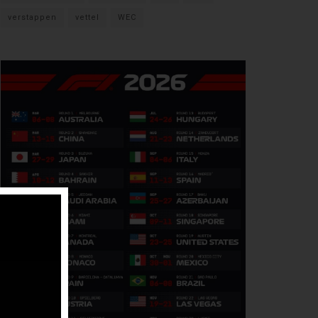
verstappen
vettel
WEC