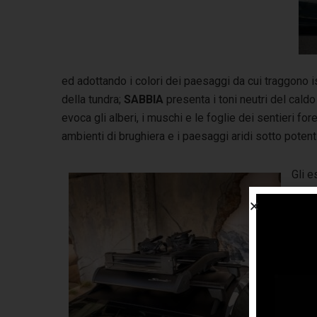
ed adottando i colori dei paesaggi da cui traggono 
della tundra;
SABBIA
presenta i toni neutri del cald
evoca gli alberi, i muschi e le foglie dei sentieri for
ambienti di brughiera e i paesaggi aridi sotto potent
Gli e
super
e bar
verni
d’acc
delle
opac
spec