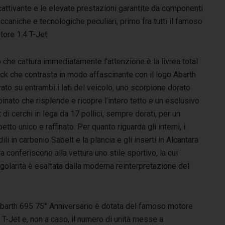
attivante e le elevate prestazioni garantite da componenti
caniche e tecnologiche peculiari, primo fra tutti il famoso
ore 1.4 T-Jet.
 che cattura immediatamente l’attenzione è la livrea total
ck che contrasta in modo affascinante con il logo Abarth
ato su entrambi i lati del veicolo, uno scorpione dorato
inato che risplende e ricopre l’intero tetto e un esclusivo
 di cerchi in lega da 17 pollici, sempre dorati, per un
etto unico e raffinato. Per quanto riguarda gli interni, i
ili in carbonio Sabelt e la plancia e gli inserti in Alcantara
a conferiscono alla vettura uno stile sportivo, la cui
golarità è esaltata dalla moderna reinterpretazione del
Abarth 695 75° Anniversario è dotata del famoso motore
 T-Jet e, non a caso, il numero di unità messe a