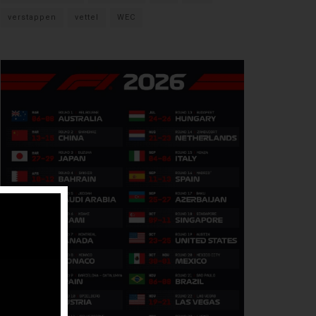
verstappen
vettel
WEC