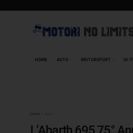
HOME
AUTO
MOTORSPORT
HI-
Home
Auto
L’Abarth 695 75° An