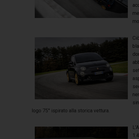
acc
mec
mot
Ciò
bla
dor
abb
set
asp
sed
ner
sin
logo 75° ispirato alla storica vettura.
L’
1.4