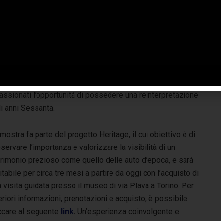
ranno messi in mostra e consentiranno di ripercorrere la
ria di Abarth ricordandone le pietre miliari, a partire dai
delli storici – la prima 500 messa a punto da Carlo Abarth
he si è contraddistinta nel 1958 sul circuito di Monza o la
o ai modelli più recenti – per nominarne alcuni, l’Abarth
vrea Poison Blue. Infine, una special guest, l’Abarth
a 1:3, un’edizione unica che, nell’ambito del progetto
passionati l’opportunità di possedere una reinterpretazione
i anni Sessanta.
mostra fa parte del progetto Heritage, il cui obiettivo è di
servare l’importanza e valorizzare la visibilità di un
trimonio prezioso come quello delle auto d’epoca, e sarà
itabile per circa tre mesi a partire da oggi con l’acquisto di
 visita guidata presso il museo di via Plava a Torino. Per
eriori informazioni, prenotazioni e acquisto, è possibile
iccare al seguente
link
.
Un’esperienza coinvolgente e