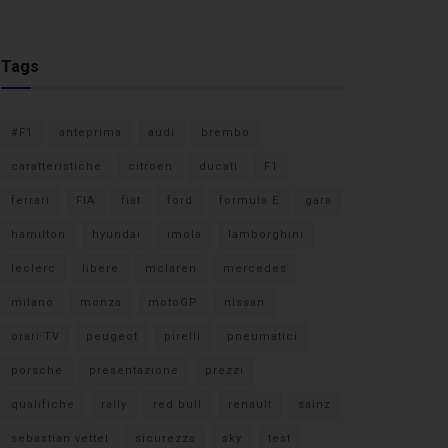
Tags
#F1
anteprima
audi
brembo
caratteristiche
citroen
ducati
F1
ferrari
FIA
fiat
ford
formula E
gara
hamilton
hyundai
imola
lamborghini
leclerc
libere
mclaren
mercedes
milano
monza
motoGP
nissan
orari TV
peugeot
pirelli
pneumatici
porsche
presentazione
prezzi
qualifiche
rally
red bull
renault
sainz
sebastian vettel
sicurezza
sky
test