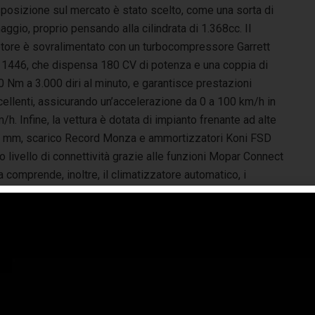
sposizione sul mercato è stato scelto, come una sorta di
ggio, proprio pensando alla cilindrata di 1.368cc. Il
tore è sovralimentato con un turbocompressore Garrett
 1446, che dispensa 180 CV di potenza e una coppia di
 Nm a 3.000 diri al minuto, e garantisce prestazioni
ellenti, assicurando un’accelerazione da 0 a 100 km/h in
. Infine, la vettura è dotata di impianto frenante ad alte
×28 mm, scarico Record Monza e ammortizzatori Koni FSD
to livello di connettività grazie alle funzioni Mopar Connect
a comprende, inoltre, il climatizzatore automatico, i
da 7″ e il display digitale TFT da 7″.
a mostra di Torino, i traguardi ottenuti grazie all’impegno di
rth sono stati continuamente esposti attraverso i risultati
guagliabili delle sue numerose creazioni, che gli
assionati e i fan avranno la fortuna di ammirare
dal 12
rile e per i prossimi tre mesi
. 38 modelli del brand