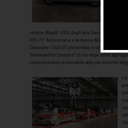
ver
sto
mo
e c
celebre Abarth 1000 degli anni Sessanta – arrivand
695 75° Anniversario e la Nuova Abarth 500e con li
Classiche 1300 OT presentata in un modello in scal
“Reloaded by Creators” di Heritage, offre agli ap
contemporanea di una delle auto più iconiche degl
La 
pre
pa
vis
una
ult
cl