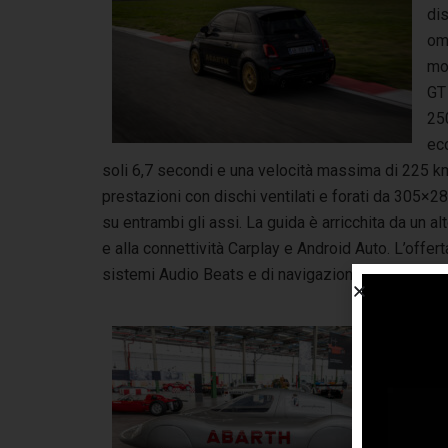
di
oma
mo
GT
250
ecc
soli 6,7 secondi e una velocità massima di 225 km/h
prestazioni con dischi ventilati e forati da 305
su entrambi gli assi. La guida è arricchita da un al
e alla connettività Carplay e Android Auto. L’offert
sistemi Audio Beats e di navigazione, la radio DAB 
All
Aba
ine
app
ap