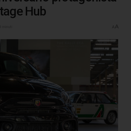
ritage Hub
A
3 minuti
A