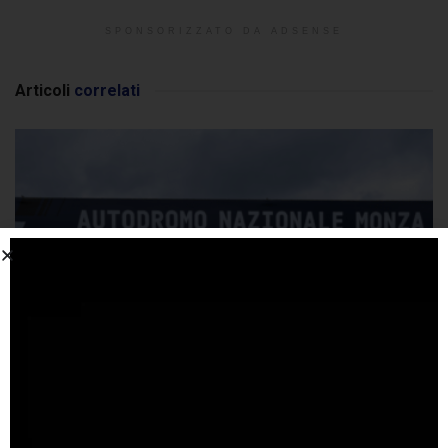
SPONSORIZZATO DA ADSENSE
Articoli
correlati
Ford: la corsa verso il futuro passa per il Tempio
della Velocità
14 MAGGIO 2026