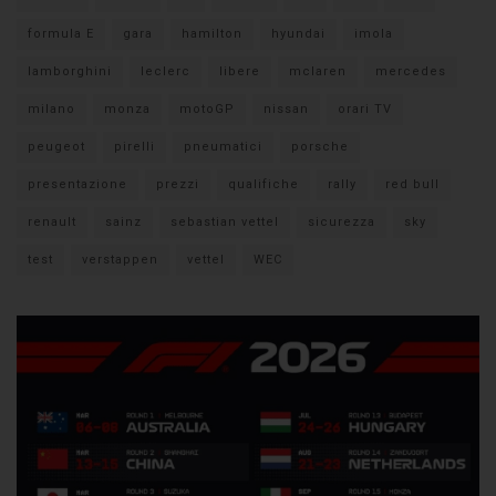
formula E
gara
hamilton
hyundai
imola
lamborghini
leclerc
libere
mclaren
mercedes
milano
monza
motoGP
nissan
orari TV
peugeot
pirelli
pneumatici
porsche
presentazione
prezzi
qualifiche
rally
red bull
renault
sainz
sebastian vettel
sicurezza
sky
test
verstappen
vettel
WEC