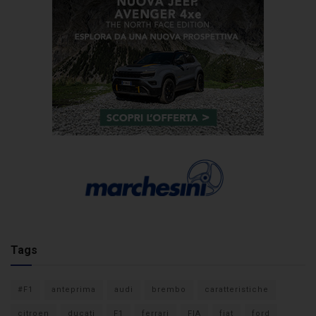
Tags
#F1
anteprima
audi
brembo
caratteristiche
citroen
ducati
F1
ferrari
FIA
fiat
ford