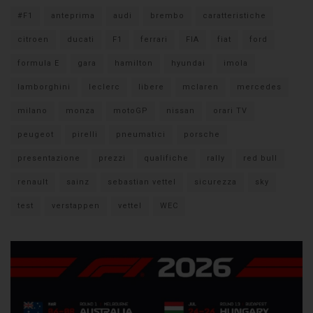
#F1
anteprima
audi
brembo
caratteristiche
citroen
ducati
F1
ferrari
FIA
fiat
ford
formula E
gara
hamilton
hyundai
imola
lamborghini
leclerc
libere
mclaren
mercedes
milano
monza
motoGP
nissan
orari TV
peugeot
pirelli
pneumatici
porsche
presentazione
prezzi
qualifiche
rally
red bull
renault
sainz
sebastian vettel
sicurezza
sky
test
verstappen
vettel
WEC