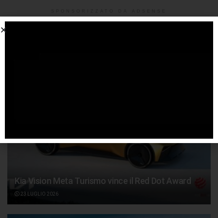
SPONSORIZZATO DA ADSENSE
Articoli
correlati
Kia Vision Meta Turismo vince il Red Dot Award
23 LUGLIO 2026