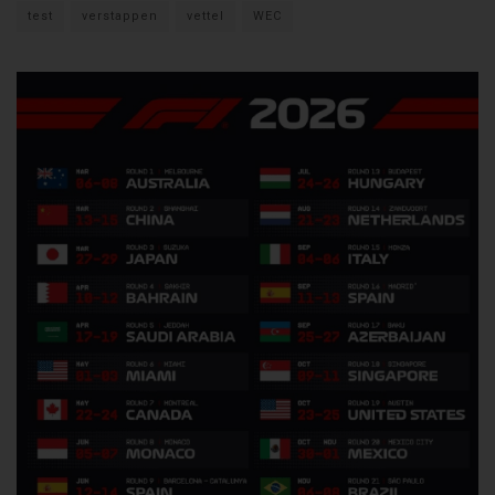
test
verstappen
vettel
WEC