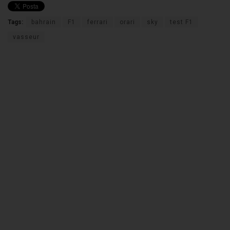
Tags:
bahrain
F1
ferrari
orari
sky
test F1
vasseur