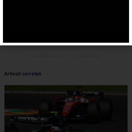
SPONSORIZZATO DA ADSENSE
Articoli
correlati