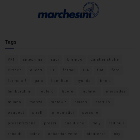
Tags
#F1
anteprima
audi
brembo
caratteristiche
citroen
ducati
F1
ferrari
FIA
fiat
ford
formula E
gara
hamilton
hyundai
imola
lamborghini
leclerc
libere
mclaren
mercedes
milano
monza
motoGP
nissan
orari TV
peugeot
pirelli
pneumatici
porsche
presentazione
prezzi
qualifiche
rally
red bull
renault
sainz
sebastian vettel
sicurezza
sky