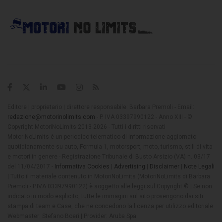
Editore | proprietario | direttore responsabile: Barbara Premoli - Email:
redazione@motorinolimits.com
- P. IVA 03397990122 - Anno XIII - ©
Copyright MotoriNoLimits 2013-2026 - Tutti i diritti riservati
MotoriNoLimits è un periodico telematico di informazione aggiornato
quotidianamente su auto, Formula 1, motorsport, moto, turismo, stili di vita
e motori in genere - Registrazione Tribunale di Busto Arsizio (VA) n. 03/17
del 11/04/2017 -
Informativa Cookies
|
Advertising
|
Disclaimer
|
Note Legali
| Tutto il materiale contenuto in MotoriNoLimits (MotoriNoLimits di Barbara
Premoli - P.IVA 03397990122) è soggetto alle leggi sul Copyright © | Se non
indicato in modo esplicito, tutte le immagini sul sito provengono dai siti
stampa di team e Case, che ne concedono la licenza per utilizzo editoriale
Webmaster: Stefano Boeri | Provider: Aruba Spa