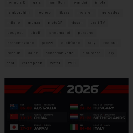
formula E
gara
hamilton
hyundai
imola
lamborghini
leclerc
libere
mclaren
mercedes
milano
monza
motoGP
nissan
orari TV
peugeot
pirelli
pneumatici
porsche
presentazione
prezzi
qualifiche
rally
red bull
renault
sainz
sebastian vettel
sicurezza
sky
test
verstappen
vettel
WEC