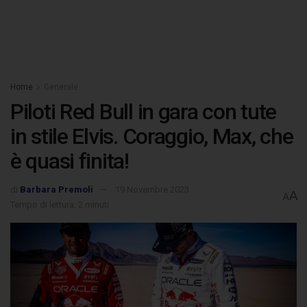
Home
Generale
Piloti Red Bull in gara con tute
in stile Elvis. Coraggio, Max, che
è quasi finita!
di
Barbara Premoli
19 Novembre 2023
A
A
Tempo di lettura: 2 minuti