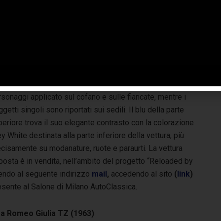
linazioni in una vettura rivoluzionaria, dal design
confondibile e simpatico, un esempio concreto di come le
e ingegnose soluzioni potevano davvero migliorare la
livrea Turchese Bio di questa unità, che richiama gli spazi
rti e il mare, fa da sfondo al disegno complessivo dei sei
sonaggi applicato sul cofano e sulle fiancate, mentre i
getti singoli sono riportati sui sedili. Il blu della parte
eriore trova il suo elegante contrasto con la colorazione
y White destinata alla parte inferiore della vettura, più
cisamente su modanature, ruote e paraurti. La vettura
osta è in vendita, nell’ambito del progetto “Reloaded by
vendo al seguente indirizzo
mail
,
accedendo al sito
(
link
)
esente al Salone di Milano AutoClassica.
fa Romeo Giulia TZ (1963)