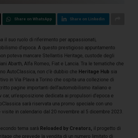
Share on WhatsApp
Share on Linkedin
a il suo ruolo di riferimento per appassionati,
mobilismo d’epoca.
A questo prestigioso appuntamento
on poteva mancare Stellantis Heritage, custode degli
liani Abarth, Alfa Romeo, Fiat e Lancia. Tra le tematiche che
lano AutoClassica, non c’è dubbio che
Heritage Hub
sia
tivo in Via Plava a Torino che ospita una collezione di
ritto pagine importanti dell’automobilismo italiano e
w car, un’esposizione dedicata ai propulsori d’epoca e
AutoClassica sarà riservata una promo speciale con uno
e visite in calendario dal 20 novembre al 5 dicembre 2023.
 secondo tema sarà
Reloaded by Creators,
il progetto di
itage che prevede la vendita di un numero limitato di