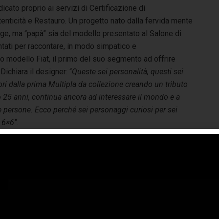
icato proprio ai servizi di Certificazione di
enticità e Restauro. Un progetto nato dalla fervida mente
age, ma “papà” sia del modello presentato al Salone di
ntati per raccontare, in modo simpatico e
io modello Fiat, il primo del suo segmento ad offrire
Dichiara il designer: “
Queste sei personalità, questi sei
ori dalla prima Multipla da collezione creando un tributo
po 25 anni, continua ancora ad interessare il mondo e a
le persone. Ecco perché sei personaggi curiosi per sei
a 6×6
”.
sti fumetti finirono sulle t-shirt e i puzzle della linea
cessori del modello facendo breccia nel cuore del
blico: dall’esploratore al bambino pilota con casco, dalla
nora attraente intenta a truccarsi all’elegante manager con
top, dal frate al giovane ribelle degli anni Settanta, ognuno
modo suo rappresentava la libertà di esprimere le proprie