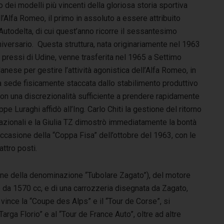
 dei modelli più vincenti della gloriosa storia sportiva
l’Alfa Romeo, il primo in assoluto a essere attribuito
’Autodelta, di cui quest’anno ricorre il sessantesimo
iversario. Questa struttura, nata originariamente nel 1963
 pressi di Udine, venne trasferita nel 1965 a Settimo
anese per gestire l’attività agonistica dell’Alfa Romeo, in
a sede fisicamente staccata dallo stabilimento produttivo
on una discrezionalità sufficiente a prendere rapidamente
e Luraghi affidò all’Ing. Carlo Chiti la gestione del ritorno
nazionali e la Giulia TZ dimostrò immediatamente la bontà
occasione della “Coppa Fisa” dell’ottobre del 1963, con le
attro posti.
rigine della denominazione “Tubolare Zagato”), del motore
inio da 1570 cc, e di una carrozzeria disegnata da Zagato,
 vince la “Coupe des Alps” e il “Tour de Corse”, si
Targa Florio” e al “Tour de France Auto”, oltre ad altre