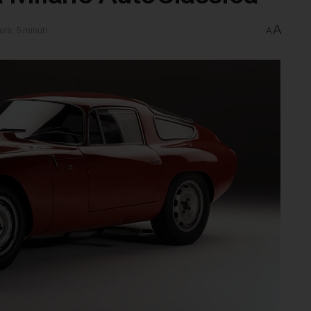
A
ura: 5 minuti
A