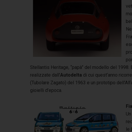
vet
mod
bel
Nel
Fra
esc
pr
por
Stellantis Heritage, “papà” del modello del 1998. 
realizzate dall’
Autodelta
di cui quest’anno ricorr
(Tubolare Zagato) del 1963 e un prototipo dell’Alf
gioielli d’epoca.
Fi
Un 
re
le 