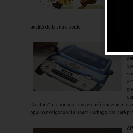
inc
in
su
qualità della vita a bordo.
La 
ape
per
sog
sup
Gre
pre
esp
Creators”: è possibile ricevere informazioni scri
oppure rivolgendosi al team Heritage che sarà pr
Al