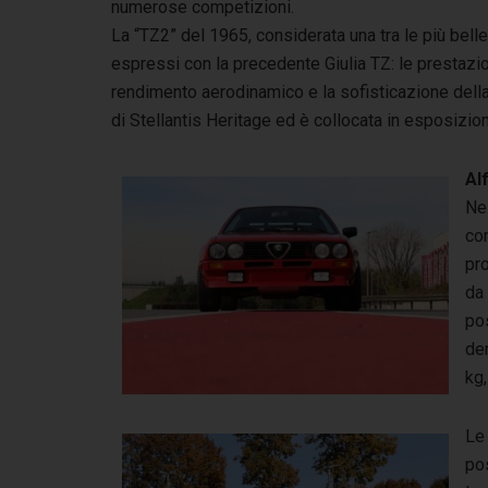
numerose competizioni.
La “TZ2” del 1965, considerata una tra le più belle
espressi con la precedente Giulia TZ: le prestaz
rendimento aerodinamico e la sofisticazione della
di Stellantis Heritage ed è collocata in esposizi
Al
Nel
com
pro
da 
pos
den
kg,
Le
po