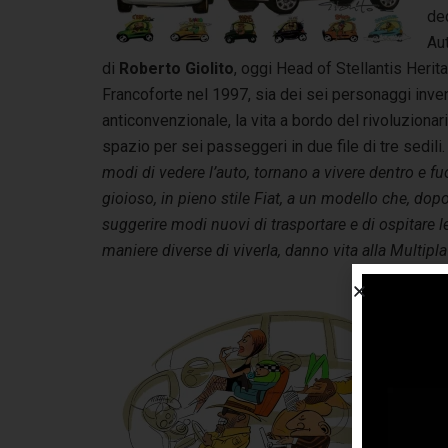
ded
Aut
di
Roberto Giolito
, oggi Head of Stellantis Herit
Francoforte nel 1997, sia dei sei personaggi inve
anticonvenzionale, la vita a bordo del rivoluzionar
spazio per sei passeggeri in due file di tre sedili. 
modi di vedere l’auto, tornano a vivere dentro e fu
gioioso, in pieno stile Fiat, a un modello che, do
suggerire modi nuovi di trasportare e di ospitare 
maniere diverse di viverla, danno vita alla Multipl
Que
ac
pub
sig
lap
a 