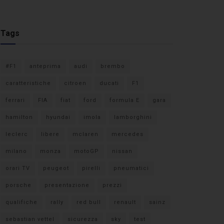
Tags
#F1
anteprima
audi
brembo
caratteristiche
citroen
ducati
F1
ferrari
FIA
fiat
ford
formula E
gara
hamilton
hyundai
imola
lamborghini
leclerc
libere
mclaren
mercedes
milano
monza
motoGP
nissan
orari TV
peugeot
pirelli
pneumatici
porsche
presentazione
prezzi
qualifiche
rally
red bull
renault
sainz
sebastian vettel
sicurezza
sky
test