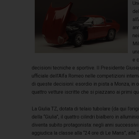
Uno
del
all
ann
nei
Mil
un
e c
decisioni tecniche e sportive. Il Presidente Giusepp
ufficiale dell’Alfa Romeo nelle competizioni inter
di queste decisioni: esordio in pista a Monza, in 
quattro vetture iscritte che si piazzano ai primi qu
La Giulia TZ, dotata di telaio tubolare (da qui l’o
della “Giulia”, il quattro cilindri bialbero in allum
diventa subito protagonista: negli anni successivi
aggiudica la classe alla “24 ore di Le Mans”, alla “