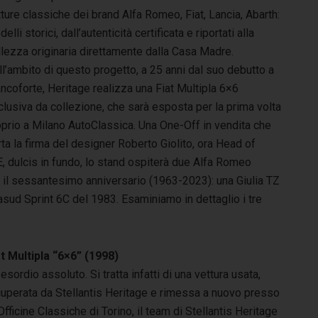
ture classiche dei brand Alfa Romeo, Fiat, Lancia, Abarth:
elli storici, dall’autenticità certificata e riportati alla
lezza originaria direttamente dalla Casa Madre.
l’ambito di questo progetto, a 25 anni dal suo debutto a
ncoforte, Heritage realizza una Fiat Multipla 6×6
lusiva da collezione, che sarà esposta per la prima volta
oprio a Milano AutoClassica. Una One-Off in vendita che
ta la firma del designer Roberto Giolito, ora Head of
E, dulcis in fundo, lo stand ospiterà due Alfa Romeo
e il sessantesimo anniversario (1963-2023): una Giulia TZ
asud Sprint 6C del 1983. Esaminiamo in dettaglio i tre
at Multipla “6×6” (1998)
esordio assoluto. Si tratta infatti di una vettura usata,
cuperata da Stellantis Heritage e rimessa a nuovo presso
Officine Classiche di Torino, il team di Stellantis Heritage