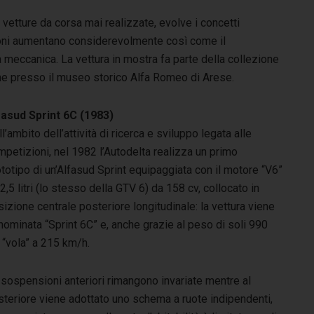
 vetture da corsa mai realizzate, evolve i concetti
ioni aumentano considerevolmente così come il
 meccanica. La vettura in mostra fa parte della collezione
one presso il museo storico Alfa Romeo di Arese.
fasud Sprint 6C (1983)
l’ambito dell’attività di ricerca e sviluppo legata alle
petizioni, nel 1982 l’Autodelta realizza un primo
totipo di un’Alfasud Sprint equipaggiata con il motore “V6”
2,5 litri (lo stesso della GTV 6) da 158 cv, collocato in
izione centrale posteriore longitudinale: la vettura viene
ominata “Sprint 6C” e, anche grazie al peso di soli 990
 “vola” a 215 km/h.
 sospensioni anteriori rimangono invariate mentre al
steriore viene adottato uno schema a ruote indipendenti,