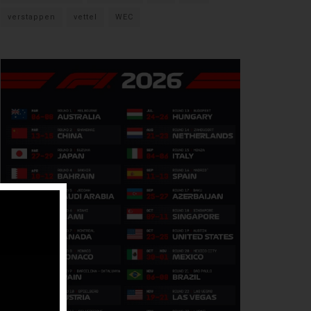
verstappen
vettel
WEC