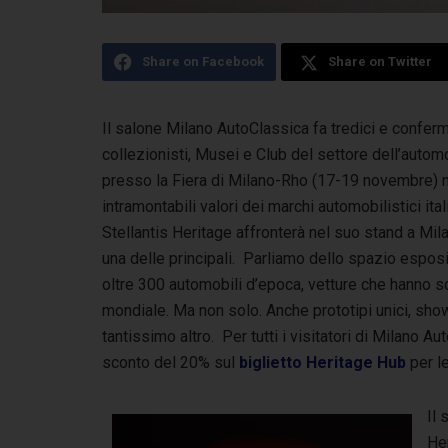
Share on Facebook
Share on Twitter
Il salone Milano AutoClassica fa tredici e conferm
collezionisti, Musei e Club del settore dell’auto
presso la Fiera di Milano-Rho (17-19 novembre) n
intramontabili valori dei marchi automobilistici ita
Stellantis Heritage affronterà nel suo stand a Mi
una delle principali. Parliamo dello spazio esposi
oltre 300 automobili d’epoca, vetture che hanno sc
mondiale. Ma non solo. Anche prototipi unici, sho
tantissimo altro. Per tutti i visitatori di Milano 
sconto del 20% sul
biglietto Heritage Hub
per l
Il
Her