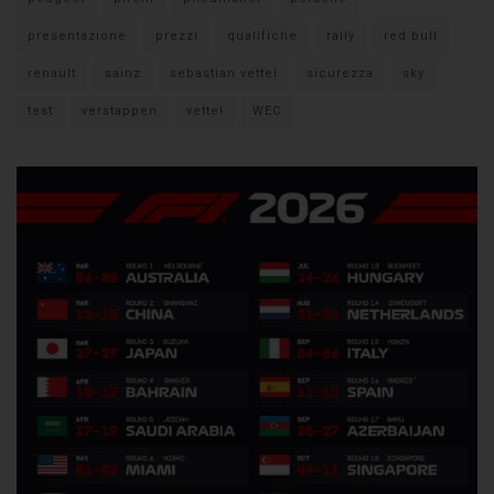
presentazione
prezzi
qualifiche
rally
red bull
renault
sainz
sebastian vettel
sicurezza
sky
test
verstappen
vettel
WEC