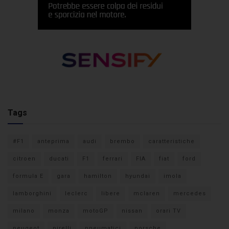
Tags
#F1
anteprima
audi
brembo
caratteristiche
citroen
ducati
F1
ferrari
FIA
fiat
ford
formula E
gara
hamilton
hyundai
imola
lamborghini
leclerc
libere
mclaren
mercedes
milano
monza
motoGP
nissan
orari TV
peugeot
pirelli
pneumatici
porsche