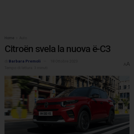
Home
Auto
Citroën svela la nuova ë-C3
di
Barbara Premoli
18 Ottobre 2023
A
A
Tempo di lettura: 3 minuti