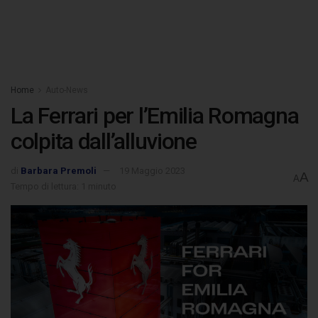
Home
Auto-News
La Ferrari per l’Emilia Romagna
colpita dall’alluvione
di
Barbara Premoli
19 Maggio 2023
A
A
Tempo di lettura: 1 minuto