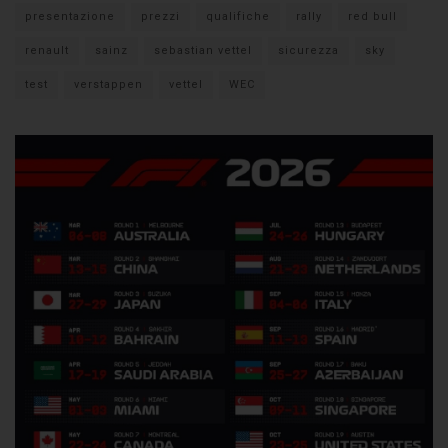
presentazione
prezzi
qualifiche
rally
red bull
renault
sainz
sebastian vettel
sicurezza
sky
test
verstappen
vettel
WEC