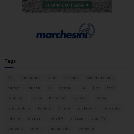
Tags
#F1
anteprima
audi
brembo
caratteristiche
citroen
ducati
F1
ferrari
FIA
fiat
ford
formula E
gara
hamilton
hyundai
imola
lamborghini
leclerc
libere
mclaren
mercedes
milano
monza
motoGP
nissan
orari TV
peugeot
pirelli
pneumatici
porsche