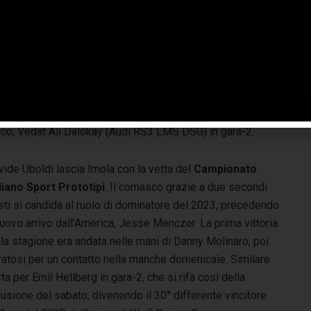
) a manche invertite, che si trova ad inseguire per soli tre
ti nella classifica generale, 90 a 87 per l’italiano, grazie
a pole position ottenuta in qualifica. Grazie a due quarti
sti, Felice Jelmini (Audi RS3 LMS TCR) è in terza
izione, mentre sul podio si sono alternati il campione
nte Losonczy (Hyundai Elentra). Due storiche vittorie
RS3 LMS DSG) che conquista la prima affermazione
turco, Vedat Ali Dalokay (Audi RS3 LMS DSG) in gara-2.
ide Uboldi lascia Imola con la vetta del
Campionato
aliano Sport Prototipi
. Il comasco grazie a due secondi
sti si candida al ruolo di dominatore del 2023, precedendo
nuovo arrivo dall’America, Jesse Menczer. La prima vittoria
la stagione era andata nelle mani di Danny Molinaro, poi
iratosi per un contatto nella manche domenicale. Similare
ta per Emil Hellberg in gara-2, che si rifà così della
usione del sabato, divenendo il 30° differente vincitore