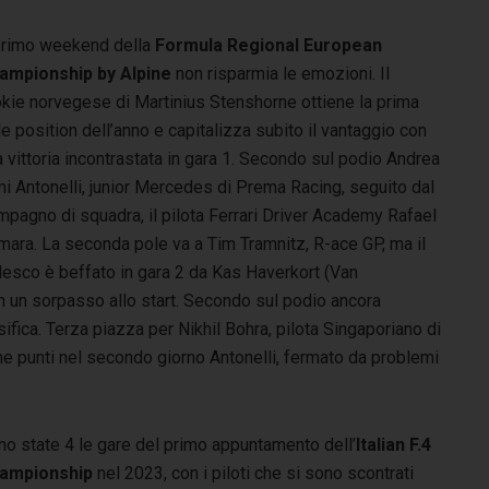
 primo weekend della
Formula Regional European
ampionship by Alpine
non risparmia le emozioni. Il
okie norvegese di Martinius Stenshorne ottiene la prima
e position dell’anno e capitalizza subito il vantaggio con
 vittoria incontrastata in gara 1. Secondo sul podio Andrea
i Antonelli, junior Mercedes di Prema Racing, seguito dal
mpagno di squadra, il pilota Ferrari Driver Academy Rafael
mara. La seconda pole va a Tim Tramnitz, R-ace GP, ma il
desco è beffato in gara 2 da Kas Haverkort (Van
on un sorpasso allo start. Secondo sul podio ancora
ifica. Terza piazza per Nikhil Bohra, pilota Singaporiano di
ne punti nel secondo giorno Antonelli, fermato da problemi
no state 4 le gare del primo appuntamento dell’
Italian F.4
ampionship
nel 2023, con i piloti che si sono scontrati