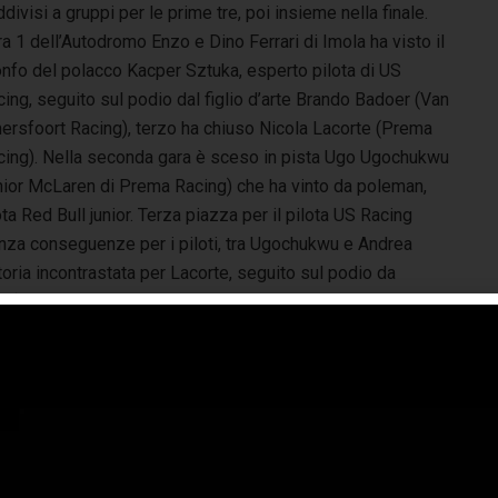
divisi a gruppi per le prime tre, poi insieme nella finale.
a 1 dell’Autodromo Enzo e Dino Ferrari di Imola ha visto il
onfo del polacco Kacper Sztuka, esperto pilota di US
ing, seguito sul podio dal figlio d’arte Brando Badoer (Van
ersfoort Racing), terzo ha chiuso Nicola Lacorte (Prema
cing). Nella seconda gara è sceso in pista Ugo Ugochukwu
unior McLaren di Prema Racing) che ha vinto da poleman,
a Red Bull junior. Terza piazza per il pilota US Racing
enza conseguenze per i piloti, tra Ugochukwu e Andrea
oria incontrastata per Lacorte, seguito sul podio da
. Nella finale trionfa Arvin Lindblad che è leader di
 Spina e Ugo Ugochukwu.
co Butti (Hyundai Elantra) è il primo leader del
TCR
ly
2023. Il neo-diciottenne comasco si è imposto in gara-
d Imola ed in gara-2 ha recuperato sino alla seconda
izione. Stessi risultati di Franco Girolami (Audi RS3 LMS