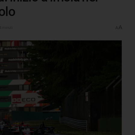
olo
A
4 minuti
A