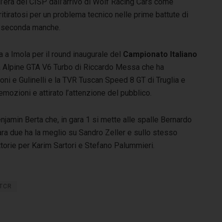
l’era del CISP dall’arrivo di Wolf Racing Cars come
 ritiratosi per un problema tecnico nelle prime battute di
la seconda manche.
 a Imola per il round inaugurale del
Campionato Italiano
 la Alpine GTA V6 Turbo di Riccardo Messa che ha
ni e Gulinelli e la TVR Tuscan Speed 8 GT di Truglia e
o emozioni e attirato l’attenzione del pubblico.
njamin Berta che, in gara 1 si mette alle spalle Bernardo
ara due ha la meglio su Sandro Zeller e sullo stesso
ittorie per Karim Sartori e Stefano Palummieri.
TCR