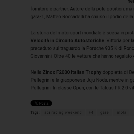
nel
fornitore e partner. Autore della pole position, ma
gara-1, Matteo Roccadelli ha chiuso il podio del
La storia del motorsport mondiale è scesa in pista
Velocità in Circuito Autostoriche
. Vittoria per
preceduto sul traguardo la Porsche 935 K di Ronco
Giovannini. Oltre 40 le vetture che hanno regalat
Nella
Zinox F2000 Italian Trophy
doppietta di Be
Pellegrini e la giapponese Juju Noda, mentre in g
Pellegrini. In classe Open, con le Tatuus FR 2.0 v
Tags:
aci racing weekend
F4
gare
imola