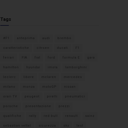
Tags
#F1
anteprima
audi
brembo
caratteristiche
citroen
ducati
F1
ferrari
FIA
fiat
ford
formula E
gara
hamilton
hyundai
imola
lamborghini
leclerc
libere
mclaren
mercedes
milano
monza
motoGP
nissan
orari TV
peugeot
pirelli
pneumatici
porsche
presentazione
prezzi
qualifiche
rally
red bull
renault
sainz
sebastian vettel
sicurezza
sky
test