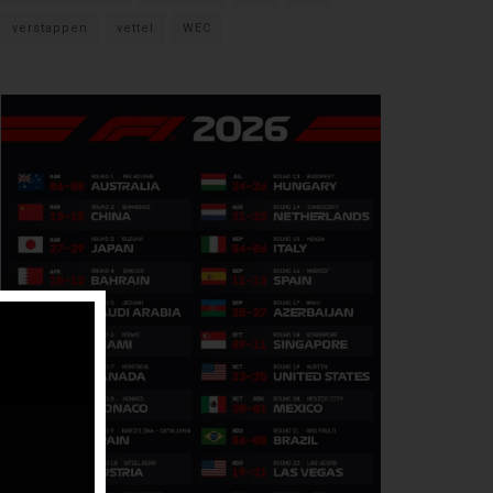
verstappen
vettel
WEC