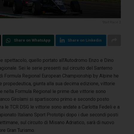
Start Race 2
Share on WhatsApp
Share on Linkedin
de spettacolo, quello portato all’Autodromo Enzo e Dino
agionale.
Sei le serie presenti sul circuito del Santerno
 di Formula Regional European Championship by Alpine he
e propedeutica, giunta alla sua decima edizione, vittorie
e nella Formula Regional le prime due vittorie sono
ranco Girolami si spartiscono primo e secondo posto
ra le TCR DSG le vittorie sono andate a Carlotta Fedeli e a
pionato Italiano Sport Prototipi dopo i due secondi posti
ettimane, sul circuito di Misano Adriatico, sarà di nuovo
colore Gran Turismo.