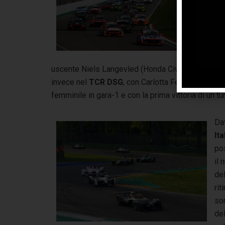
TCR
pun
all
po
pos
uscente Niels Langevled (Honda Civic FL5) e Leve
invece nel
TCR DSG
, con Carlotta Fedeli (Audi 
femminile in gara-1 e con la prima vittoria di un 
Dav
It
po
il 
del
rit
sor
del