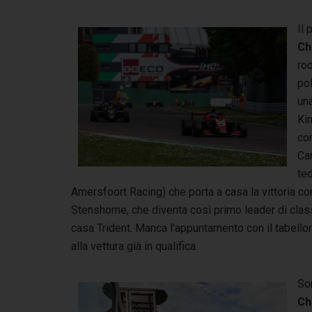
Il
Ch
ro
pol
una
Kim
co
Ca
te
Amersfoort Racing) che porta a casa la vittoria c
Stenshorne, che diventa così primo leader di class
casa Trident. Manca l’appuntamento con il tabello
alla vettura già in qualifica.
So
Ch