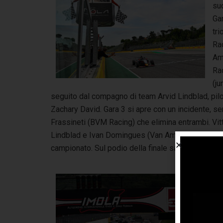
sud
Gar
tri
Rac
Am
Ra
(j
seguito dal compagno di team Arvid Lindblad, pilot
Zachary David. Gara 3 si apre con un incidente, s
Frassineti (BVM Racing) che elimina entrambi. Vitt
Lindblad e Ivan Domingues (Van Amersfoort Racing)
campionato. Sul podio della finale salgono Alfio
Mar
Ita
1 a
pos